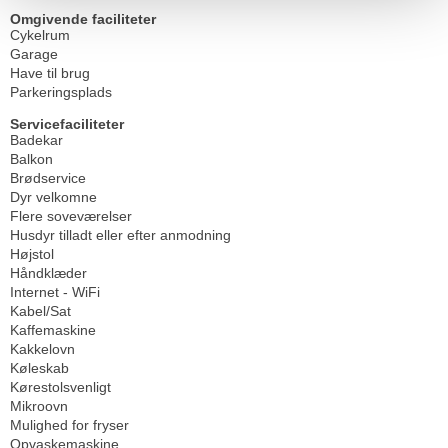
Omgivende faciliteter
Cykelrum
Garage
Have til brug
Parkeringsplads
Servicefaciliteter
Badekar
Balkon
Brødservice
Dyr velkomne
Flere soveværelser
Husdyr tilladt eller efter anmodning
Højstol
Håndklæder
Internet - WiFi
Kabel/Sat
Kaffemaskine
Kakkelovn
Køleskab
Kørestolsvenligt
Mikroovn
Mulighed for fryser
Opvaskemaskine