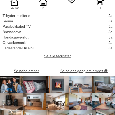
64 m²
2
1
Tilbyder miniferie
Ja
Sauna
Ja
Parabol/kabel TV
Ja
Brændeovn
Ja
Handicapvenligt
Ja
Opvaskemaskine
Ja
Ladestander til elbil
Ja
Se alle faciliteter
Se nabo emner
Se solens gang om emnet
😎