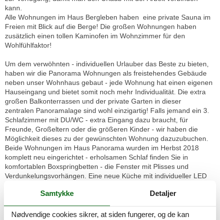
kann.
Alle Wohnungen im Haus Bergleben haben eine private Sauna im
Freien mit Blick auf die Berge! Die großen Wohnungen haben
zusätzlich einen tollen Kaminofen im Wohnzimmer für den
Wohlfühlfaktor!
Um dem verwöhnten - individuellen Urlauber das Beste zu bieten,
haben wir die Panorama Wohnungen als freistehendes Gebäude
neben unser Wohnhaus gebaut - jede Wohnung hat einen eigenen
Hauseingang und bietet somit noch mehr Individualität. Die extra
großen Balkonterrassen und der private Garten in dieser
zentralen Panoramalage sind wohl einzigartig! Falls jemand ein 3.
Schlafzimmer mit DU/WC - extra Eingang dazu braucht, für
Freunde, Großeltern oder die größeren Kinder - wir haben die
Möglichkeit dieses zu der gewünschten Wohnung dazuzubuchen.
Beide Wohnungen im Haus Panorama wurden im Herbst 2018
komplett neu eingerichtet - erholsamen Schlaf finden Sie in
komfortablen Boxspringbetten - die Fenster mit Plisses und
Verdunkelungsvorhängen. Eine neue Küche mit individueller LED
Beleuchtung, modernste Geräte (Kühl und Gefrierkombination,
Samtykke
Detaljer
Heißluftherd, Geschirrspüler, Mikrowelle. Für Ihren Komfort
wurde jede Wohnung mit einer Nespresso Maschine mit
Milchschäumer, Toaster, Kaffeemaschine und Wasserkocher
Nødvendige cookies sikrer, at siden fungerer, og de kan