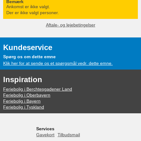
Bemærk
Ankomst er ikke valgt.
Der er ikke valgt personer.
Aftale- og lejebetingelser
Kundeservice
Spørg os om dette emne
Klik her for at sende os et spørgsmål vedr. dette emne.
Inspiration
Feriebolig i Berchtesgadener Land
Feriebolig i Oberbayern
Feriebolig i Bayern
Feriebolig i Tyskland
Services
Gavekort
Tilbudsmail