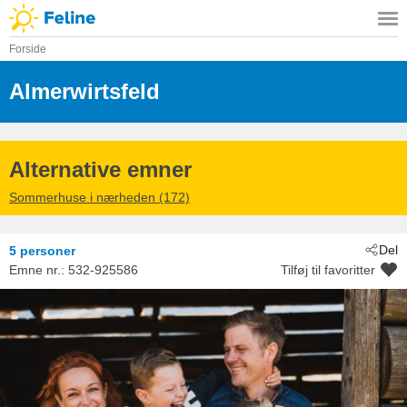
Forside
Almerwirtsfeld
 - Maria Alm Am Steine
 - 5761
Alternative emner
Sommerhuse i nærheden (172)
Del
5 personer
Emne nr.:
532-925586
Tilføj til favoritter