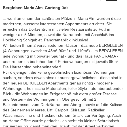
Bergleben Maria Alm, Gartenglück
... wohl an einem der schönsten Plätze in Maria Alm wurden diese
modernen, äusserst interessanten Appartments errichtet. Sie
erreichen das Dorfzentrum mit vielen Restaurants zu Fuß in
weniger als 5 Minuten, sowei die Natrunbahn mit Anschluß ins
Hochkönig Schigebiet. Panoramablick inklusive!
Wir bieten Ihnen 2 verschiedenen Häuser - das neue BERGLEBEN
(4 Wohnungen zwischen 43m²,90m² und 110m²) - im BERGLEBEN
jede Wohnung mit privater Sauna! - und das Haus PANORAMA -
unsere bereits bestehenden 2 Ferienwohungen mit jeweils 65m².
Die Häuser sind nebeneinander!
Für diejenigen, die keine gewöhnlichen luxuriösen Wohnungen
suchen, sondern etwas absolut aussergewöhnliches - diese sind in
den neuen BERGLEBEN Apartments genau richtig - moderne
Wohnungen, heimische Materialien, toller Style - atemberaubender
Blick - die Wohnungen im Erdgeschoß mit extra großer Terasse
und Garten - die Wohnungen im Obergeschoß mit 2
Balkonterassen zum Dorf/Natrun und Aberg - sowie auf die Kulisse
des Steinernen Meeres. Lift, Carport, Skiraum, Radkeller,
Waschmaschine und Trockner stehen für alle zur Verfügung. Auch
an Home Office wurde gedacht - es steht ein kleiner Schreibtisch
zur Verfügung, damit man den Urlaub mit der Arbeit verbinden