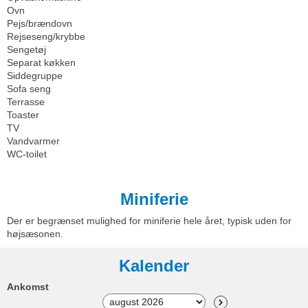
Ovn
Pejs/brændovn
Rejseseng/krybbe
Sengetøj
Separat køkken
Siddegruppe
Sofa seng
Terrasse
Toaster
TV
Vandvarmer
WC-toilet
Miniferie
Der er begrænset mulighed for miniferie hele året, typisk uden for
højsæsonen.
Kalender
Ankomst