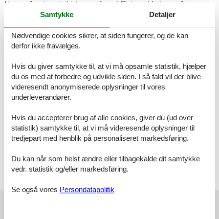
Unsere Apartments bieten genügend Platz und haben voll
ausgestattete Küchen- von der Kaffeemaschine, über das Geschirr
Samtykke
Detaljer
bis hin zum Geschirrspüler ist alles wichtige vorhanden.
Außerdem gibt es :
Nødvendige cookies sikrer, at siden fungerer, og de kan
derfor ikke fravælges.
• Fahrradabstellplatz und -einstellplatz
• Kostenloses WiFi für alle Gäste
Hvis du giver samtykke til, at vi må opsamle statistik, hjælper
• Schuhtrockner und Skiabstellraum
du os med at forbedre og udvikle siden. I så fald vil der blive
• allgemeine Sonnenterrasse mit Rundumblick auf die Berge
videresendt anonymiserede oplysninger til vores
• Spiel- und Tobezimmer für die kleinen Gäste
• Waschraum
underleverandører.
Entdecke die vielfältigen Möglichkeiten in der Umgebung und
erlebe unvergessliche Momente im Erlenhof – deinem perfekten
Hvis du accepterer brug af alle cookies, giver du (ud over
Zuhause in den Bergen!
statistik) samtykke til, at vi må videresende oplysninger til
tredjepart med henblik på personaliseret markedsføring.
Apartment 4 (70 m²)
•2 Doppelzimmer mit jeweils einem Doppelbett
Du kan når som helst ændre eller tilbagekalde dit samtykke
•2 Bäder mit Dusche/WC
vedr. statistik og/eller markedsføring.
•Großzügige Wohnküche
•Balkon mit Panoramablick
Se også vores
Persondatapolitik
Eksterne anmeldelser
Vores gæsteanmeldelser
Eksterne anmeldelser