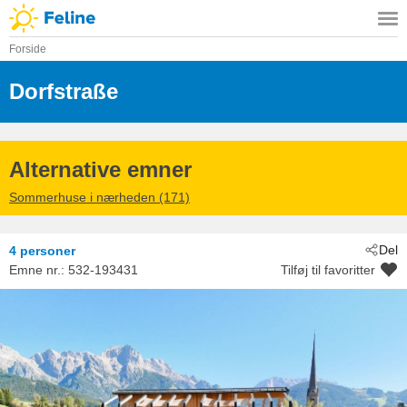
Forside
Dorfstraße
 - Maria Alm Am Steinernen
 - 5761
Alternative emner
Sommerhuse i nærheden (171)
Del
4 personer
Emne nr.:
532-193431
Tilføj til favoritter