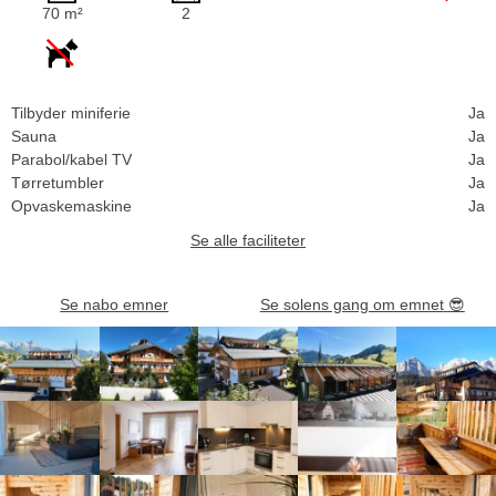
70 m²
2
Tilbyder miniferie
Ja
Sauna
Ja
Parabol/kabel TV
Ja
Tørretumbler
Ja
Opvaskemaskine
Ja
Se alle faciliteter
Se nabo emner
Se solens gang om emnet
😎