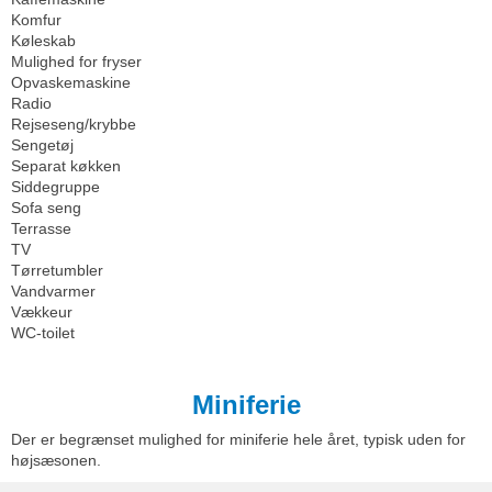
Komfur
Køleskab
Mulighed for fryser
Opvaskemaskine
Radio
Rejseseng/krybbe
Sengetøj
Separat køkken
Siddegruppe
Sofa seng
Terrasse
TV
Tørretumbler
Vandvarmer
Vækkeur
WC-toilet
Miniferie
Der er begrænset mulighed for miniferie hele året, typisk uden for
højsæsonen.