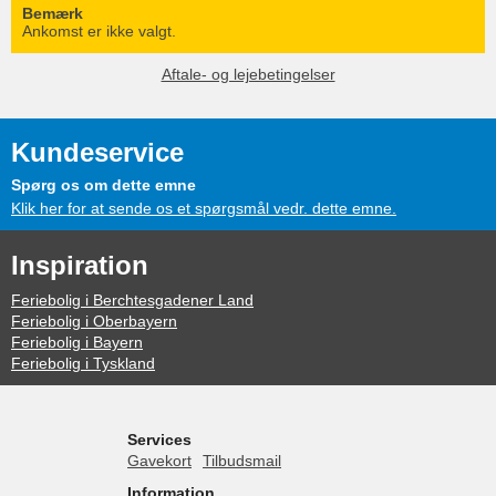
Bemærk
Ankomst er ikke valgt.
Aftale- og lejebetingelser
Kundeservice
Spørg os om dette emne
Klik her for at sende os et spørgsmål vedr. dette emne.
Inspiration
Feriebolig i Berchtesgadener Land
Feriebolig i Oberbayern
Feriebolig i Bayern
Feriebolig i Tyskland
Services
Gavekort
Tilbudsmail
Information