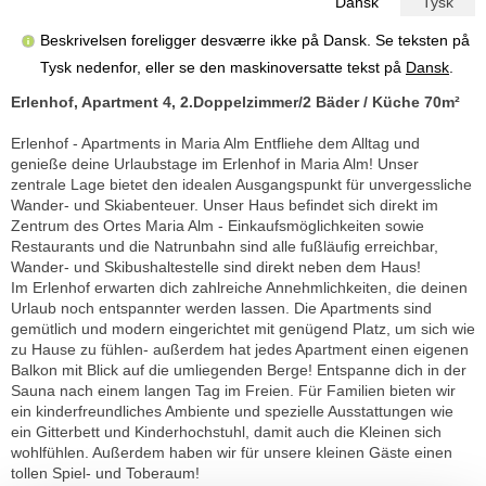
Dansk
Tysk
Beskrivelsen foreligger desværre ikke på Dansk. Se teksten på
Tysk nedenfor, eller se den maskinoversatte tekst på
Dansk
.
Erlenhof, Apartment 4, 2.Doppelzimmer/2 Bäder / Küche 70m²
Erlenhof - Apartments in Maria Alm Entfliehe dem Alltag und
genieße deine Urlaubstage im Erlenhof in Maria Alm! Unser
zentrale Lage bietet den idealen Ausgangspunkt für unvergessliche
Wander- und Skiabenteuer. Unser Haus befindet sich direkt im
Zentrum des Ortes Maria Alm - Einkaufsmöglichkeiten sowie
Restaurants und die Natrunbahn sind alle fußläufig erreichbar,
Wander- und Skibushaltestelle sind direkt neben dem Haus!
Im Erlenhof erwarten dich zahlreiche Annehmlichkeiten, die deinen
Urlaub noch entspannter werden lassen. Die Apartments sind
gemütlich und modern eingerichtet mit genügend Platz, um sich wie
zu Hause zu fühlen- außerdem hat jedes Apartment einen eigenen
Balkon mit Blick auf die umliegenden Berge! Entspanne dich in der
Sauna nach einem langen Tag im Freien. Für Familien bieten wir
ein kinderfreundliches Ambiente und spezielle Ausstattungen wie
ein Gitterbett und Kinderhochstuhl, damit auch die Kleinen sich
wohlfühlen. Außerdem haben wir für unsere kleinen Gäste einen
tollen Spiel- und Toberaum!