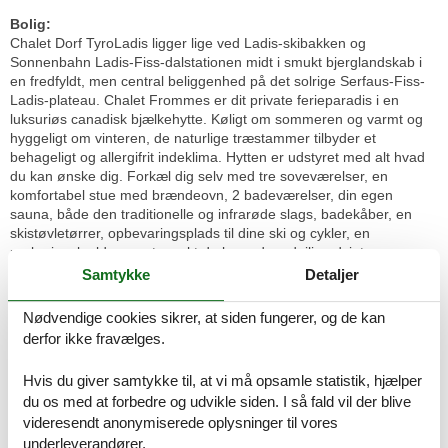
Bolig:
Chalet Dorf TyroLadis ligger lige ved Ladis-skibakken og
Sonnenbahn Ladis-Fiss-dalstationen midt i smukt bjerglandskab i
en fredfyldt, men central beliggenhed på det solrige Serfaus-Fiss-
Ladis-plateau. Chalet Frommes er dit private ferieparadis i en
luksuriøs canadisk bjælkehytte. Køligt om sommeren og varmt og
hyggeligt om vinteren, de naturlige træstammer tilbyder et
behageligt og allergifrit indeklima. Hytten er udstyret med alt hvad
du kan ønske dig. Forkæl dig selv med tre soveværelser, en
komfortabel stue med brændeovn, 2 badeværelser, din egen
sauna, både den traditionelle og infrarøde slags, badekåber, en
skistøvletørrer, opbevaringsplads til dine ski og cykler, en
parkeringskælder og et smukt dæk. med en dejlig udsigt over
bjergene. Luksus i topklasse til din næste ferie lige på pisterne. Hvis
Samtykke
Detaljer
du bestiller en hytte med kæledyr, vil du få en lige hytte som
Frommes
Nødvendige cookies sikrer, at siden fungerer, og de kan
derfor ikke fravælges.
Layout:
Stueetage: (gang, Stue(Fjernsyn(parabol), radio),
Hvis du giver samtykke til, at vi må opsamle statistik, hjælper
Køkken(komfur(Komfur med fire kogeplader, glaskeramisk),
du os med at forbedre og udvikle siden. I så fald vil der blive
mikrobølgeovn, opvaskemaskine , køle-fryseskab),
videresendt anonymiserede oplysninger til vores
soveværelse(køjeseng), badeværelse(bruser, håndvask, toilet),
terrasse) På 1. etage: (soveværelse(dobbeltseng), soveværelse(2x
underleverandører.