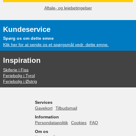
Aftale- og lejebetingelser
Kundeservice
Spørg os om dette emne
Klik her for at sende os et spørgsmål vedr. dette emne.
Inspiration
Skiferie i Fiss
Feriebolig i Tyrol
Feriebolig i Østrig
Services
Gavekort
Tilbudsmail
Information
Persondatapolitik
Cookies
FAQ
Om os