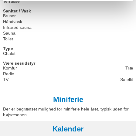
Terrasse
Sanitet / Vask
Bruser
Håndvask
Infrarød sauna
Sauna
Toilet
Type
Chalet
Værelsesudstyr
Komfur
Træ
Radio
TV
Satellit
Miniferie
Der er begrænset mulighed for miniferie hele året, typisk uden for
højsæsonen.
Kalender