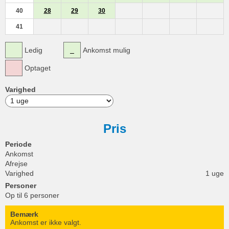
40
28
29
30
41
Ledig
Ankomst mulig
Optaget
Varighed
Pris
Periode
Ankomst
Afrejse
Varighed
1 uge
Personer
Op til 6 personer
Bemærk
Ankomst er ikke valgt.