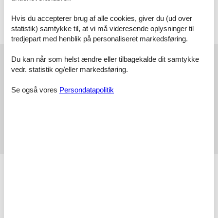
enkeltseng, infrarød sauna), badeværelse(bruser, sauna,
håndvask), badeværelse(håndvask, toilet))
Hvis du accepterer brug af alle cookies, giver du (ud over
skiopbevaring(skistøvlevarmere), garage, garage, kakkelovn(træ),
statistik) samtykke til, at vi må videresende oplysninger til
varme(gulvvarme), havemøbler, barneseng, barnestol
tredjepart med henblik på personaliseret markedsføring.
Eksterne anmeldelser
Du kan når som helst ændre eller tilbagekalde dit samtykke
Vores gæsteanmeldelser
Eksterne anmeldelser
vedr. statistik og/eller markedsføring.
Se også vores
Persondatapolitik
4,2
Eksterne anmeldelser
Ingen detaljerede eksterne anmeldelser
Faciliteter
Afstand
Byliv
1 km
Centrum
700 m
Langrend
2 km