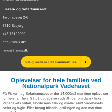
Fiskeri- og Søfartsmuseet
Tarphagevej 2-6
6710
Esbjerg
+45 76122000
http://fimus.dk/
fimus@fimus.dk
Vælg mellem 109 sommerhuse
Oplevelser for hele familien ved
Nationalpark Vadehavet
På Fiskeri- og Søfartsmuseet er der 14.000m2 maritime oplevelser
for hele familien. Gå på opdagelse i udstillinger om dansk fiskeri,
Vadehavets søfart, Nordøsens fisk- og dyreliv samt Vadehavets
sæler og fugle. Eller besøg frilandsudstillingen og den maritime