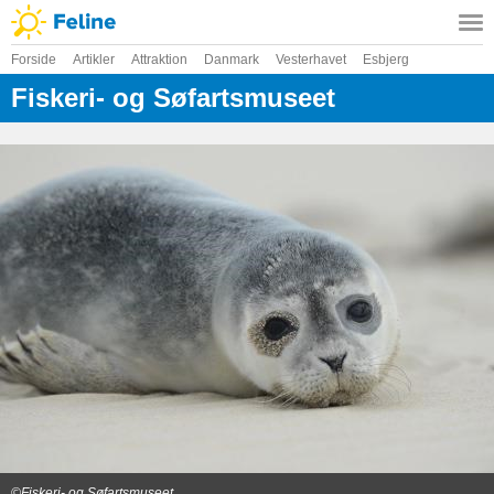
Forside
Artikler
Attraktion
Danmark
Vesterhavet
Esbjerg
Fiskeri- og Søfartsmuseet
©Fiskeri- og Søfartsmuseet_