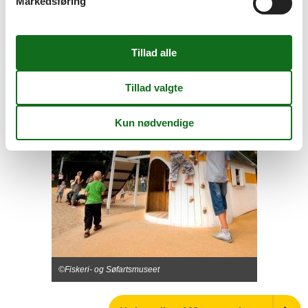
Markedsføring
©Fiskeri- og Søfartsmuseet