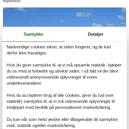
legeplads.
Samtykke
Detaljer
Nødvendige cookies sikrer, at siden fungerer, og de kan
derfor ikke fravælges.
Hvis du giver samtykke til, at vi må opsamle statistik, hjælper
du os med at forbedre og udvikle siden. I så fald vil der blive
videresendt anonymiserede oplysninger til vores
underleverandører.
Hvis du accepterer brug af alle cookies, giver du (ud over
©Fiskeri- og Søfartsmuseet
statistik) samtykke til, at vi må videresende oplysninger til
tredjepart med henblik på personaliseret markedsføring.
I Fiskeri- og Søfartsmuseets Sælarium vises Vadehavets sæler –
spættet sæl og gråsæl. Sælerne fodres hver dag klokken 11.00 og
Du kan når som helst ændre eller tilbagekalde dit samtykke
klokken 14.30. Udstillingen ”Vadehavets Sæler” ligger i forbindelse
med Sælariet og fortæller via billeder, film og spil mere om de to
vedr. statistik og/eller markedsføring.