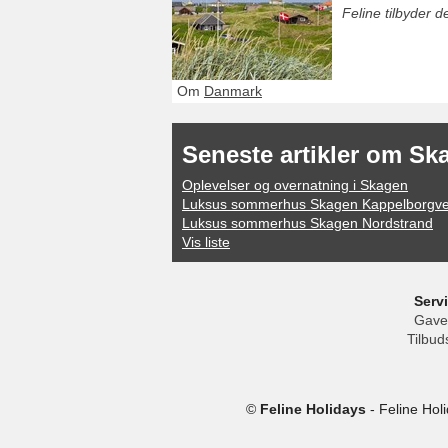
Feline tilbyder 
Om
Danmark
Seneste artikler om Sk
Oplevelser og overnatning i Skagen
Luksus sommerhus Skagen Kappelborgve
Luksus sommerhus Skagen Nordstrand
Vis liste
Serv
Gave
Tilbud
©
Feline Holidays
-
Feline Hol