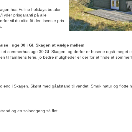
gen hos Feline holidays betaler
i yder prisgaranti på alle
r vil du altid få den laveste pris
s.
use i uge 30 i Gl. Skagen at vælge mellem
 i et sommerhus uge 30 Gl. Skagen, og derfor er husene også meget ef
n til familiens ferie, jo bedre muligheder er der for et finde et somme
ro end i Skagen. Skønt med gåafstand til vandet. Smuk natur og flotte 
strand og en solnedgang så flot.