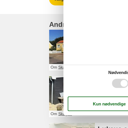
Andre artikler om Skag
Luksus 
Glæd dig til et 
som ingenting fi
Om
Skagen
Nødvendi
Luksus 
Glæd dig til et 
det helt rigtige
Om
Skagen