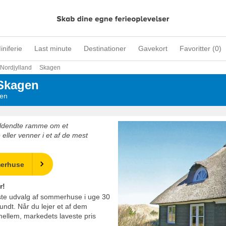
iniferie
Last minute
Destinationer
Gavekort
Favoritter (
0
)
Nordjylland
Skagen
Skagen
men
uldendte ramme om et
ller venner i et af de mest
merhuse
r!
rste udvalg af sommerhuse i uge 30
undt. Når du lejer et af dem
mellem, markedets laveste pris