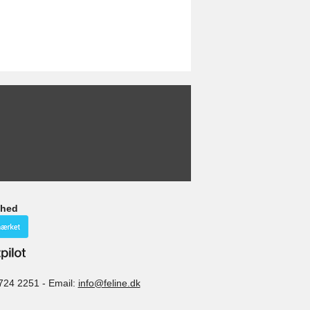
ghed
724 2251
-
Email:
info@feline.dk