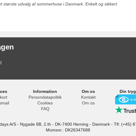
det største udvalg af sommerhuse i Danmark. Enkelt og sikkert.
agen
j
ices
Information
Om os
Din try
kort
Persondatapolitik
Kontakt
smail
Cookies
Om os
FAQ
idays A/S
-
Nygade 8B, 2.th -
DK-7400
Herning
-
Danmark -
Tlf:
(+45) 8
Momsnr.: DK26347688