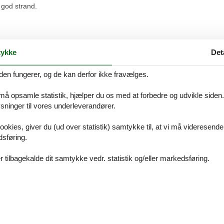
 god strand.
e. Skøn strand.
ykke
Det
den fungerer, og de kan derfor ikke fravælges.
u beslutter dig for, er du naturligvis dækket af Felines prisgaranti. Vi 
foretrukne sommerhus uge 30 Gl. Skagen til en pris, som er lavere end 
 må opsamle statistik, hjælper du os med at forbedre og udvikle siden. I
ninger til vores underleverandører.
 i vores kontrol af priserne hos de andre udlejningsbureauer, refunder
ookies, giver du (ud over statistik) samtykke til, at vi må videresende
er i forbindelse med din søgning efter et sommerhus uge 30 Gl. Skagen,
dsføring.
å 8724 2251.
 tilbagekalde dit samtykke vedr. statistik og/eller markedsføring.
kt med jer. God og professionel kundeservice.