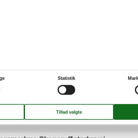
en
sommerhus Skagen Kappelborgvej
afslappende ophold sammen med familie eller venner i et luksus somme
nde det helt rigtige sommerhus hos os.
ge
Statistik
Mark
sommerhus Skagen Nordstrand
skønt ophold sammen med familie eller venner i et luksus sommerhus S
 sommerhus hos Feline Holidays.