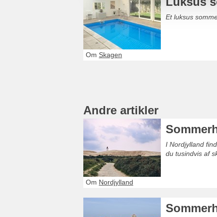
Luksus s
Et luksus somme
Om
Skagen
Andre artikler
Sommerhu
I Nordjylland fi
du tusindvis af 
Om
Nordjylland
Sommerh