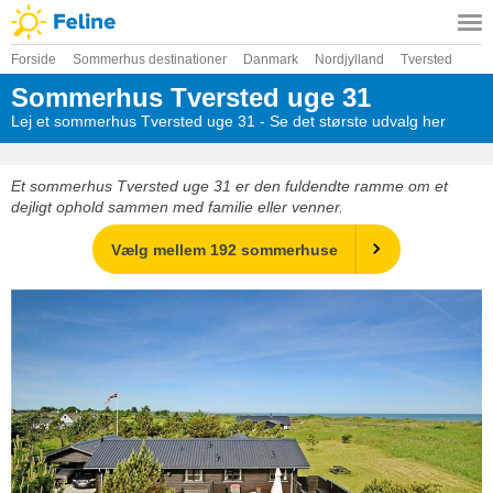
Forside
Sommerhus destinationer
Danmark
Nordjylland
Tversted
Sommerhus Tversted uge 31
Lej et sommerhus Tversted uge 31 - Se det største udvalg her
Et sommerhus Tversted uge 31 er den fuldendte ramme om et
dejligt ophold sammen med familie eller venner.
Vælg mellem 192 sommerhuse