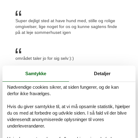
Super dejligt sted at have hund med, stille og rolige
omgivelser, lige noget for os og kunne sagtens finde
på at leje sommerhuset igen
området taler jo for sig selv:):)
Samtykke
Detaljer
God beliggenhed. Tæt på havet.
Nødvendige cookies sikrer, at siden fungerer, og de kan
derfor ikke fravælges.
Hvis du giver samtykke til, at vi må opsamle statistik, hjælper
Ikke langt til strand, indkøb, Skagen og andre
du os med at forbedre og udvikle siden. I så fald vil der blive
attraktioner
videresendt anonymiserede oplysninger til vores
underleverandører.
Prisgaranti og kundeservice
Uanset hvilket sommerhus Tversted uge 31 du beslutter dig for, er