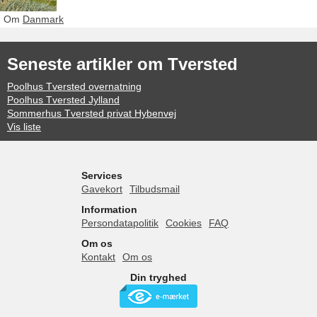
Om
Danmark
Seneste artikler om Tversted
Poolhus Tversted overnatning
Poolhus Tversted Jylland
Sommerhus Tversted privat Hybenvej
Vis liste
Services
Gavekort
Tilbudsmail
Information
Persondatapolitik
Cookies
FAQ
Om os
Kontakt
Om os
Din tryghed