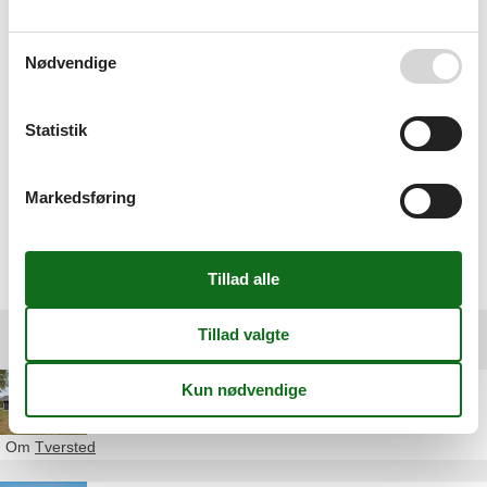
Altid uovertruffen. De to gange har det altid været
Nødvendige
okay, og jeg vil altid anbefale jer til andre.
Statistik
Fantastisk hurtig og reel behandling af booking -------
gør det gerne igen :-)
Markedsføring
Vælg mellem 192 sommerhuse
Andre artikler om Tversted
Poolhus Tversted overnatning
Om
Tversted