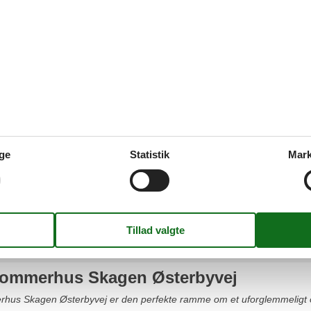
en
sommerhus Skagen Kappelborgvej
afslappende ophold sammen med familie eller venner i et luksus somme
nde det helt rigtige sommerhus hos os.
ge
Statistik
Mark
sommerhus Skagen Nordstrand
skønt ophold sammen med familie eller venner i et luksus sommerhus S
 sommerhus hos Feline Holidays.
ommerhus Skagen Østerbyvej
rhus Skagen Østerbyvej er den perfekte ramme om et uforglemmeligt 