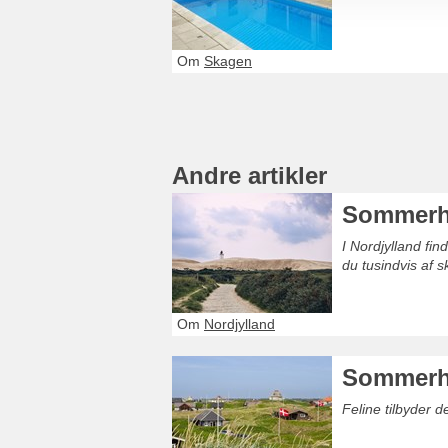
Om
Skagen
Andre artikler
Sommerhu
I Nordjylland fi
du tusindvis af 
Om
Nordjylland
Sommerh
Feline tilbyder 