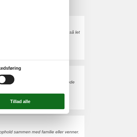
rhus Skagen Kappelborgvej. Du kan så let
edsføring
kagen Nordstrand. Du finder nemt finde
ophold sammen med familie eller venner.