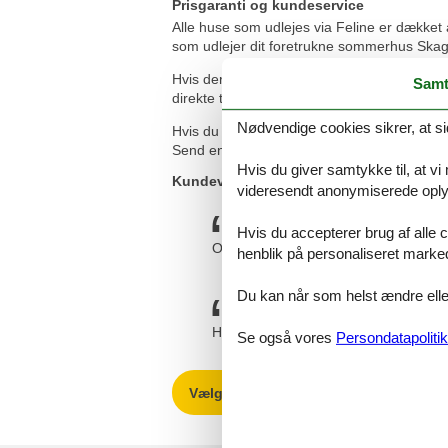
Prisgaranti og kundeservice
Alle huse som udlejes via Feline er dækket a
som udlejer dit foretrukne sommerhus Skagen
Hvis der en sjælden gang sker en fejl i vore
Samt
direkte til din konto.
Nødvendige cookies sikrer, at si
Hvis du har spørgsmål eller særlige ønsker
Send en mail til info@feline.dk eller ring p
Hvis du giver samtykke til, at vi
Kundevurderinger af Feline Holidays
videresendt anonymiserede oplys
Hvis du accepterer brug af alle c
Overskuelig booking. Nemt at finde d
henblik på personaliseret marke
Du kan når som helst ændre eller
Helt fint og nemt.
Se også vores
Persondatapolitik
Vælg mellem 21 sommerhuse