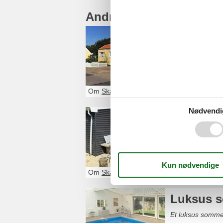
Andre artikler om Skag
Luksus 
Glæd dig til et 
som ingenting fi
Om
Skagen
Nødvendi
Luksus 
Glæd dig til et 
det helt rigtige
Om
Skagen
Luksus s
Et luksus somme