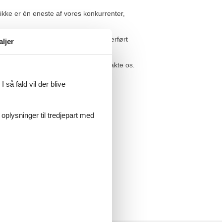
 ikke er én eneste af vores konkurrenter,
ele differencen. Summen vil blive overført
aljer
 er du meget velkommen til at kontakte os.
 så fald vil der blive
 oplysninger til tredjepart med