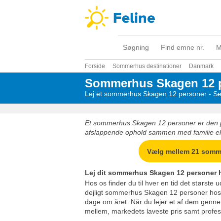
Søgning
Find emne nr.
M
Forside
Sommerhus destinationer
Danmark
Sommerhus Skagen 12 
Lej et sommerhus Skagen 12 personer - Se 
Et sommerhus Skagen 12 personer er den 
afslappende ophold sammen med familie ell
Vælg mellem 21 som
Lej dit sommerhus Skagen 12 personer 
Hos os finder du til hver en tid det største u
dejligt sommerhus Skagen 12 personer hos 
dage om året. Når du lejer et af dem gennem
mellem, markedets laveste pris samt profes