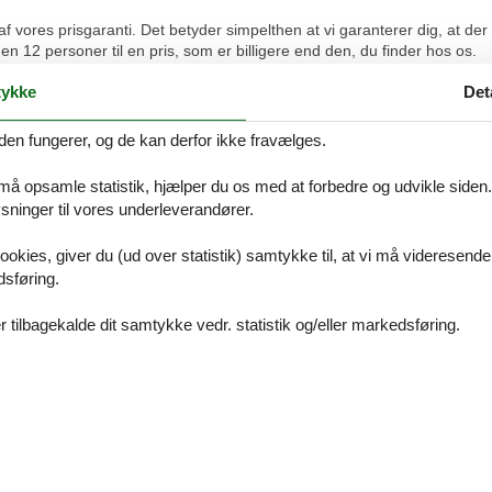
f vores prisgaranti. Det betyder simpelthen at vi garanterer dig, at der
 12 personer til en pris, som er billigere end den, du finder hos os.
s kontrol af priserne hos de andre udlejningsbureauer, godtgør vi dig h
ykke
Det
den fungerer, og de kan derfor ikke fravælges.
 i forbindelse med din søgning efter et sommerhus Skagen 12 personer,
å 8724 2251.
 må opsamle statistik, hjælper du os med at forbedre og udvikle siden. I
ninger til vores underleverandører.
ookies, giver du (ud over statistik) samtykke til, at vi må videresende
et man skal bruge.
dsføring.
 tilbagekalde dit samtykke vedr. statistik og/eller markedsføring.