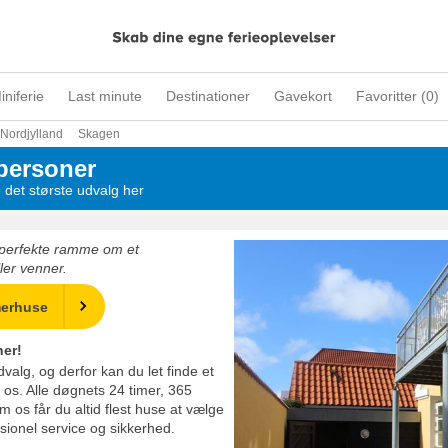
iniferie
Last minute
Destinationer
Gavekort
Favoritter (
0
)
Nordjylland
Skagen
personer
det største udvalg her
perfekte ramme om et
er venner.
merhuse
her!
dvalg, og derfor kan du let finde et
os. Alle døgnets 24 timer, 365
 os får du altid flest huse at vælge
sionel service og sikkerhed.