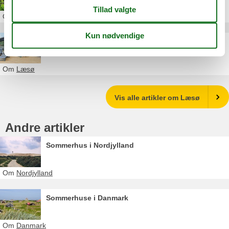
Om
Læsø
Sommerhus Læsø privat last minute
Om
Læsø
Vis alle artikler om Læsø
Andre artikler
Sommerhus i Nordjylland
Om
Nordjylland
Sommerhuse i Danmark
Om
Danmark