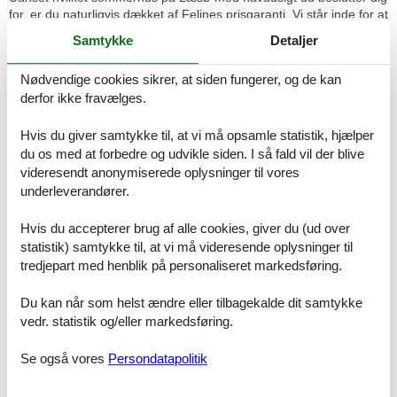
for, er du naturligvis dækket af Felines prisgaranti. Vi står inde for at
der ikke er ét eneste af de andre udlejningsbureauer, som udlejer
Samtykke
Detaljer
dit foretrukne sommerhus på Læsø med havudsigt til en pris, som
er billigere end vores.
Nødvendige cookies sikrer, at siden fungerer, og de kan
Hvis der en sjælden gang sker en fejl i vores overvågning af
derfor ikke fravælges.
priserne hos de andre udlejningsbureauer, refunderer vi dig hele
prisforskellen. Summen indsættes simpelthen på din konto.
Hvis du giver samtykke til, at vi må opsamle statistik, hjælper
du os med at forbedre og udvikle siden. I så fald vil der blive
Skulle du sidde tilbage med spørgsmål eller specielle ønsker i
videresendt anonymiserede oplysninger til vores
forbindelse med din søgning efter et sommerhus på Læsø med
havudsigt, er du meget velkommen til at kontakte os. Send en mail
underleverandører.
til info@feline.dk eller ring på 8724 2251.
Hvis du accepterer brug af alle cookies, giver du (ud over
statistik) samtykke til, at vi må videresende oplysninger til
tredjepart med henblik på personaliseret markedsføring.
Fantastisk brugervenlig hjemmeside. Min foretrukne
når jeg skal finde et sommerhus. Overskuelig og
Du kan når som helst ændre eller tilbagekalde dit samtykke
informativ. Nem at navigere rundt i. Kan let finde lige
nøjagtig de informationer, jeg har brug for.
vedr. statistik og/eller markedsføring.
Telefonbetjening venlig og imødekommende. Har kun
positive oplevelser med Feline.
Se også vores
Persondatapolitik