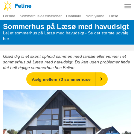
Forside
Sommerhus destinationer
Danmark
Nordjylland
Læsø
Sommerhus på Læsø med havudsigt
Lej et sommerhus på Læsø med havudsigt - Se det største udvalg
her
Glæd dig til et skønt ophold sammen med familie eller venner i et
sommerhus på Læsø med havudsigt. Du kan uden problemer finde
det helt rigtige sommerhus hos Feline.
Vælg mellem 73 sommerhuse