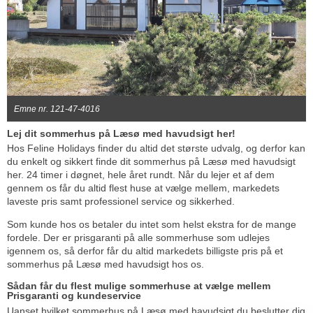
Emne nr. 121-47-4016
Lej dit sommerhus på Læsø med havudsigt her!
Hos Feline Holidays finder du altid det største udvalg, og derfor kan
du enkelt og sikkert finde dit sommerhus på Læsø med havudsigt
her. 24 timer i døgnet, hele året rundt. Når du lejer et af dem
gennem os får du altid flest huse at vælge mellem, markedets
laveste pris samt professionel service og sikkerhed.
Som kunde hos os betaler du intet som helst ekstra for de mange
fordele. Der er prisgaranti på alle sommerhuse som udlejes
igennem os, så derfor får du altid markedets billigste pris på et
sommerhus på Læsø med havudsigt hos os.
Sådan får du flest mulige sommerhuse at vælge mellem
Prisgaranti og kundeservice
Uanset hvilket sommerhus på Læsø med havudsigt du beslutter dig