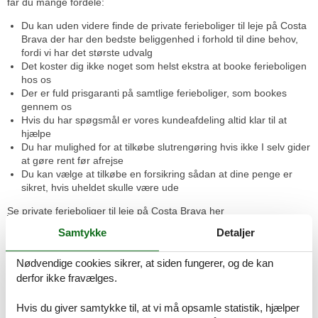
får du mange fordele:
Du kan uden videre finde de private ferieboliger til leje på Costa
Brava der har den bedste beliggenhed i forhold til dine behov,
fordi vi har det største udvalg
Det koster dig ikke noget som helst ekstra at booke ferieboligen
hos os
Der er fuld prisgaranti på samtlige ferieboliger, som bookes
gennem os
Hvis du har spøgsmål er vores kundeafdeling altid klar til at
hjælpe
Du har mulighed for at tilkøbe slutrengøring hvis ikke I selv gider
at gøre rent før afrejse
Du kan vælge at tilkøbe en forsikring sådan at dine penge er
sikret, hvis uheldet skulle være ude
Se private ferieboliger til leje på Costa Brava her
Samtykke
Detaljer
Leje af en privat feriebolig på Costa Brava - gratis fordele for
dig
Disse fordele koster dig ingen verdens ting. Vi har prisgaranti på
Nødvendige cookies sikrer, at siden fungerer, og de kan
alle vores ferieboliger, så vil altid få markedets billigste pris på en
derfor ikke fravælges.
privat feriebolig på Costa Brava hos Feline Holidays.
Leje af en privat feriebolig på Costa Brava - På denne måde får
Hvis du giver samtykke til, at vi må opsamle statistik, hjælper
du de fleste private ferieboliger til leje på Costa Brava at