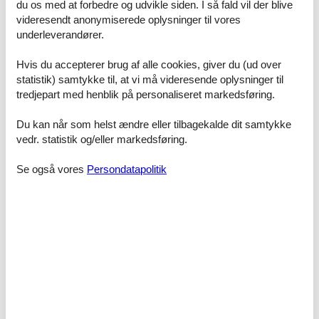
du os med at forbedre og udvikle siden. I så fald vil der blive
vælge mellem
videresendt anonymiserede oplysninger til vores
Jo før du går på jagt efter en privat feriebolig på Costa Brava, jo
underleverandører.
flere vil du have at vælge mellem. Nok så væsentligt er det, at du
samtidig øger dine chancer for at leje din foretrukne privat
Hvis du accepterer brug af alle cookies, giver du (ud over
feriebolig på Costa Brava.
statistik) samtykke til, at vi må videresende oplysninger til
Tips til skønne ferieoplevelser
tredjepart med henblik på personaliseret markedsføring.
Du kan når som helst ændre eller tilbagekalde dit samtykke
Tiptop, stranden ved ruinerne i byen er fantastisk. Små
vedr. statistik og/eller markedsføring.
hyggelige bugte.
Se også vores
Persondatapolitik
Flot bakket og stille sted. God strand, der bliver dog
meget hurtigt dybt. God købmand, en håndfuld
restauranter.
Flot strand, rare mennesker.