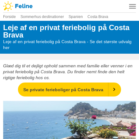
Forside
Sommerhus destinationer
Spanien
Costa Brava
Leje af en privat feriebolig på Costa
Brava
Leje af en privat feriebolig på Costa Brava - Se det største udvalg
her
Glæd dig til et dejligt ophold sammen med familie eller venner i en
privat feriebolig på Costa Brava. Du finder nemt finde den helt
rigtige feriebolig hos os.
Se private ferieboliger på Costa Brava