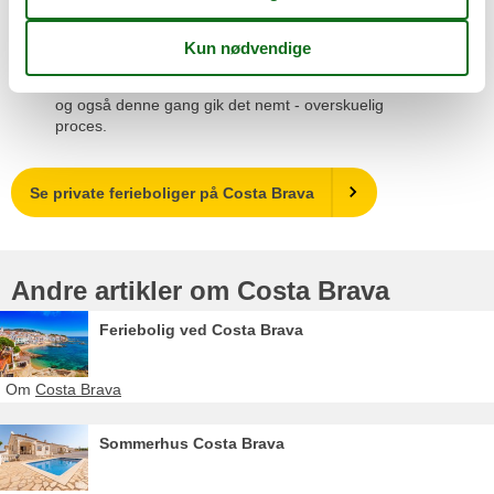
Nem booking. Har booket gennem Feline Holidays før,
og også denne gang gik det nemt - overskuelig
proces.
Se private ferieboliger på Costa Brava
Andre artikler om Costa Brava
Feriebolig ved Costa Brava
Om
Costa Brava
Sommerhus Costa Brava