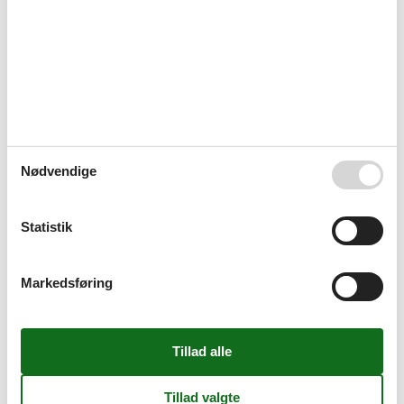
Leje af en privat feriebolig på Costa Brava med prisgaranti
Når du har fundet den privat feriebolig på Costa Brava, som skal
danne rammen om familiens ferie, kan du straks booke det direkte
over nettet. Du vil helt automatisk være dækket af Felines
prisgaranti. Vi står inde for at der ikke er ét eneste af de andre
udlejningsbureauer, som udlejer din foretrukne privat feriebolig på
Costa Brava til en pris, som er billigere end vores.
Hvis der en sjælden gang sker en smutter i vores priskontrol,
udbetaler vi dig hele prisforskellen. Pengene bliver overført direkte
Nødvendige
til din konto.
Se private ferieboliger til leje på Costa Brava her
Statistik
Leje af en privat feriebolig på Costa Brava - vi hjælper gerne
Hvis du har spørgsmål eller særlige ønsker i forbindelse med din
søgning efter en privat feriebolig på Costa Brava, er du meget
Markedsføring
velkommen til at kontakte os. Send en mail til info@feline.dk eller
ring på 8724 2251.
Kundevurderinger af Feline Holidays
Ingen gnidninger, alt forløb som det skulle :)