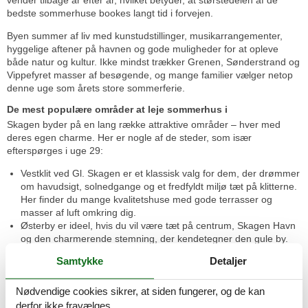
vender tilbage år efter år, hvilket betyder, at størstedelen af de
bedste sommerhuse bookes langt tid i forvejen.
Byen summer af liv med kunstudstillinger, musikarrangementer,
hyggelige aftener på havnen og gode muligheder for at opleve
både natur og kultur. Ikke mindst trækker Grenen, Sønderstrand og
Vippefyret masser af besøgende, og mange familier vælger netop
denne uge som årets store sommerferie.
De mest populære områder at leje sommerhus i
Skagen byder på en lang række attraktive områder – hver med
deres egen charme. Her er nogle af de steder, som især
efterspørges i uge 29:
Vestklit ved Gl. Skagen er et klassisk valg for dem, der drømmer
om havudsigt, solnedgange og et fredfyldt miljø tæt på klitterne.
Her finder du mange kvalitetshuse med gode terrasser og
masser af luft omkring dig.
Østerby er ideel, hvis du vil være tæt på centrum, Skagen Havn
og den charmerende stemning, der kendetegner den gule by.
Her er det nemt at kombinere byliv med afslapning.
Samtykke
Detaljer
Skagen Syd byder på et roligere og mere naturskønt miljø, men
stadig i kort afstand til både strand og aktiviteter. Her får du ofte
Nødvendige cookies sikrer, at siden fungerer, og de kan
lidt mere plads og gode rammer for familier.
Hulsig og Ålbæk er populære alternativer for dem, der ønsker
derfor ikke fravælges.