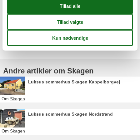
værste trængsel.
Hvis du drømmer om uge 29 i Skagen, gælder det om at være
tidligt ude, holde øje med ledige huse og være åben for de mange
skønne områder omkring byen. Så kan du stadig sikre dig din
sommerferieoase i toppen af Danmark.
Vælg mellem 154 sommerhuse
Andre artikler om Skagen
Luksus sommerhus Skagen Kappelborgvej
Om
Skagen
Luksus sommerhus Skagen Nordstrand
Om
Skagen