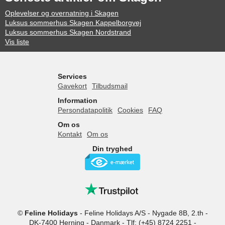
Oplevelser og overnatning i Skagen
Luksus sommerhus Skagen Kappelborgvej
Luksus sommerhus Skagen Nordstrand
Vis liste
Services
Gavekort
Tilbudsmail
Information
Persondatapolitik
Cookies
FAQ
Om os
Kontakt
Om os
Din tryghed
©
Feline Holidays
-
Feline Holidays A/S
-
Nygade 8B, 2.th -
DK-7400
Herning
-
Danmark -
Tlf:
(+45) 8724 2251
-