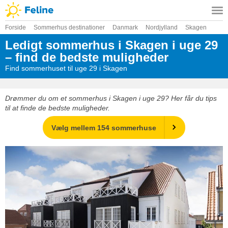
Forside
Sommerhus destinationer
Danmark
Nordjylland
Skagen
Ledigt sommerhus i Skagen i uge 29
– find de bedste muligheder
Find sommerhuset til uge 29 i Skagen
Drømmer du om et sommerhus i Skagen i uge 29? Her får du tips
til at finde de bedste muligheder.
Vælg mellem 154 sommerhuse