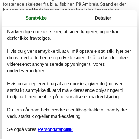
forstenede skeletter fra bl.a. fisk her. På Ambrela Strand er der
brusere og omklædningsrum, og her kan lejes liggestole og
parasoller.
Samtykke
Detaljer
Det er også oplagt at udforske det naturskønne område på de
Nødvendige cookies sikrer, at siden fungerer, og de kan
afmærkede cykel- eller vandreture. Naturen er uforstyrret og
derfor ikke fravælges.
præget af skovområder med høje graner, store granitklipper,
fredede parker og bugten, hvor I ved strandene kan gøre holdt og
få slukket tørsten og stillet sulten ved et af de mange spisesteder.
Hvis du giver samtykke til, at vi må opsamle statistik, hjælper
du os med at forbedre og udvikle siden. I så fald vil der blive
Pula by er både præget af Romertiden og den østrig-ungarske
videresendt anonymiserede oplysninger til vores
periode og kan byde på særdeles spændende sightseeing. Blandt
underleverandører.
de mest betydningsfulde monumenter er det romerske amfiteater,
som er det sjette største og et af de mest velbevarede i verden.
Hvis du accepterer brug af alle cookies, giver du (ud over
Her afholdes jævnligt koncerter, og i den underjordiske del af
amfiteatret kan udstillingen ”vinavl og produktion af olivenolie i
statistik) samtykke til, at vi må videresende oplysninger til
Istrien under den romerske periode” opleves. Blandt andre
tredjepart med henblik på personaliseret markedsføring.
spændende seværdigheder er Lille Romansk Teatre, St. Francis
Kirke, et kloster fra det 14. årh., et slot fra det 17. årh. samt Istrien
Du kan når som helst ændre eller tilbagekalde dit samtykke
historiske museum.
vedr. statistik og/eller markedsføring.
Den særlige stemning og atmosfære, man oplever i lystbådehavne,
Se også vores
Persondatapolitik
kan også opleves i Pula, da her er hele tre af slagsen. Byens
grøntsagsmarked og fiskemarked samt flere supermarkeder og