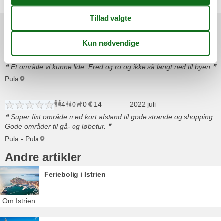
Områdeanmeldelser
7
0
0
7
voksne
børn
husdyr
2025 juli
overnatninger
Et område vi kunne lide. Fred og ro og ikke så langt ned til byen
Pula
4
0
0
14
voksne
børn
husdyr
2022 juli
overnatninger
Super fint område med kort afstand til gode strande og shopping.
Gode områder til gå- og løbetur.
Pula - Pula
Andre artikler
Feriebolig i Istrien
Om
Istrien