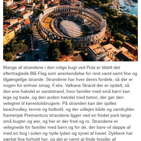
Mange af strandene i den rolige bugt ved Pula er tildelt det
eftertragtede Blå Flag som anerkendelse for rent vand samt fine og
tilgængelige strande. Strandene har hver deres fordele, så der er
nogen for enhver smag. F.eks. Valkane Strand der er opdelt, så
den ene halvdel er sandstrand, hvor familier med små børn kan
lege og bade, og den anden halvdel med beton, der gør den
velegnet til kørestolsbrugere. På stranden kan der spilles
beachvolley, tennis og fodbold, og der udlejes både og vandcykler.
Kamenjak Premantura strandene ligger ved en fredet park langs
små bugter og øer, og her er der fred og ro. Strandene er
velegnede for familier med børn og for de, der bare vil slappe af
med en bog i solen og nyde lyden og synet af havet. Dykkere har
særligt fine forhold her, og det er nemt at finde fossiler af