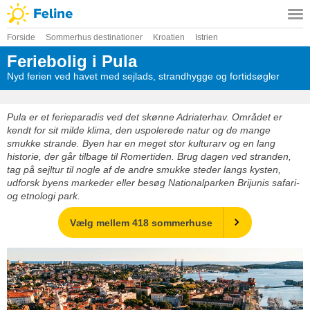
Forside
Sommerhus destinationer
Kroatien
Istrien
Feriebolig i Pula
Nyd ferien ved havet med sejlads, strandhygge og fortidsøgler
Pula er et ferieparadis ved det skønne Adriaterhav. Området er
kendt for sit milde klima, den uspolerede natur og de mange
smukke strande. Byen har en meget stor kulturarv og en lang
historie, der går tilbage til Romertiden. Brug dagen ved stranden,
tag på sejltur til nogle af de andre smukke steder langs kysten,
udforsk byens markeder eller besøg Nationalparken Brijunis safari-
og etnologi park.
Vælg mellem 418 sommerhuse