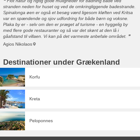
Flot natur og rigtig gode muligheder for badning både ved
stranden neden for huset og ved de omkringliggende badestrande.
Spinalonga øen er også et besøg værd ligesom kløften ved Kritsa
var en spændende og sjov udfordring for både børn og voksne.
Plaka by er - selv om den er præget af turisme - en hyggelig by
med flere gode restauranter og så var det skønt at den lå i
gåafstand til villaen. Vi kan på det varmeste anbefale området.
Agios Nikolaos
Destinationer under Grækenland
Korfu
Kreta
Peloponnes