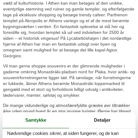
væld af kulturhistorie. I Athen kan man betages af den unikke,
eventyrlige stemning ved ruiner og gamle templer, og efterfølgende
tage på eksklusiv shopping og besøge trendy cafeer. Parthenon
templet på Akropolis er Athens vartegn og et af de mest berømte
bygningsværker i verden. En fantastisk oplevelse at stå her og
forestille sig, hvordan templet så ud ved indvielsen for 2500 år
siden – et historisk vingesus! På Lycabettóshøjen i det nordøstlige
hjørne af Athen har man en fantastisk udsigt over byen og
omegnen samt mulighed for at besøge det lille kapel Agios
Geórgios.
Vil man gerne shoppe souvenirs er der glimrende muligheder i
gaderne omkring Monastiráki-pladsen nord for Plaka, hvor antik- og
souvenirforretningerne ligger tæt. På søndage, når forretningerne
er lukkede, åbner Athens berømte Monastiráki loppemarked til
gengæld med et stort og forholdsvis billigt udvalg i antikviteter,
lædervarer, mønter, sølvtøj og smykker.
De mange vidunderlige og atmosfærefyldte græske øer tiltrækker
ikke uden grund hvert år en stor gruppe turister. Øerne har tilmed
meget kulturhistorisk at byde på, men er dog først og fremmest
Samtykke
Detaljer
kendt for skønne sandstrande og azurblåt badevand, der sammen
med det autentiske, græske køkken ikke kan undgå at danne basis
Nødvendige cookies sikrer, at siden fungerer, og de kan
for den vellykket ferie for hele familien. Det er stadig muligt at finde