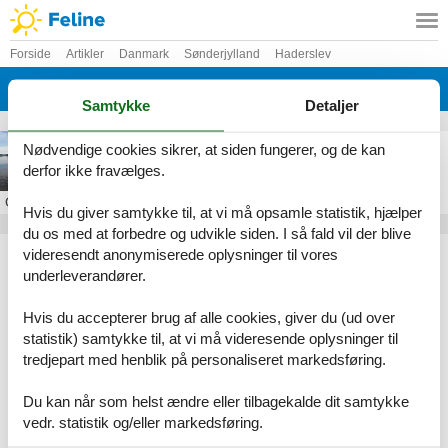
Forside
Artikler
Danmark
Sønderjylland
Haderslev
Hoptrup
Samtykke
Detaljer
Sommerhus i Hoptrup
Nødvendige cookies sikrer, at siden fungerer, og de kan
derfor ikke fravælges.
Om
Hoptrup
Hvis du giver samtykke til, at vi må opsamle statistik, hjælper
du os med at forbedre og udvikle siden. I så fald vil der blive
Artikeltyper
videresendt anonymiserede oplysninger til vores
underleverandører.
Alle
Sommerhus
Hvis du accepterer brug af alle cookies, giver du (ud over
Geografier
statistik) samtykke til, at vi må videresende oplysninger til
tredjepart med henblik på personaliseret markedsføring.
Alle
Danmark
Sønderjylland
Du kan når som helst ændre eller tilbagekalde dit samtykke
Haderslev
vedr. statistik og/eller markedsføring.
Hoptrup