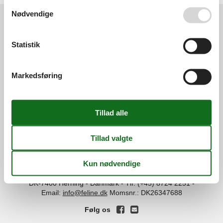
Se også vores
Persondatapolitik
Nødvendige
Services
Statistik
Gavekort
Tilbudsmail
Information
Persondatapolitik
Cookies
FAQ
Markedsføring
Om os
Kontakt
Om os
Din tryghed
©
Feline Holidays
-
Feline Holidays A/S
-
Nygade 8B, 2.th -
DK-7400
Herning
-
Danmark -
Tlf:
(+45) 8724 2251
-
Email:
info@feline.dk
Momsnr.: DK26347688
Følg os