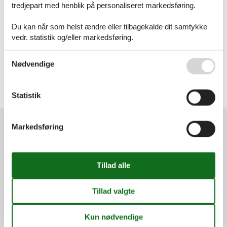
tredjepart med henblik på personaliseret markedsføring.
Artikeltyper
Alle
Du kan når som helst ændre eller tilbagekalde dit samtykke
Inspiration
vedr. statistik og/eller markedsføring.
Geografier
Se også vores
Persondatapolitik
Alle
Nødvendige
Danmark
Vesterhavet
Bork Havn
Statistik
Skjern
Markedsføring
Services
Gavekort
Tilbudsmail
Information
Persondatapolitik
Cookies
FAQ
Om os
Kontakt
Om os
Din tryghed