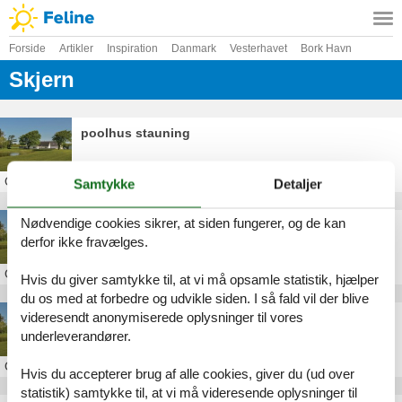
Forside
Artikler
Inspiration
Danmark
Vesterhavet
Bork Havn
Skjern
poolhus stauning
Om
Skjern
Samtykke
Detaljer
Nødvendige cookies sikrer, at siden fungerer, og de kan
sommerhus stauning 18 personer
derfor ikke fravælges.
Om
Skjern
Hvis du giver samtykke til, at vi må opsamle statistik, hjælper
du os med at forbedre og udvikle siden. I så fald vil der blive
videresendt anonymiserede oplysninger til vores
luksus sommerhus stauning
underleverandører.
Om
Skjern
Hvis du accepterer brug af alle cookies, giver du (ud over
statistik) samtykke til, at vi må videresende oplysninger til