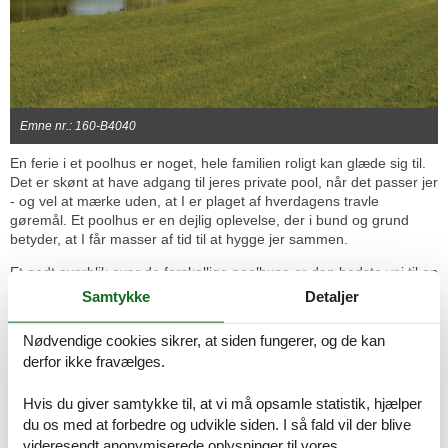
Emne nr.: 160-B4040
En ferie i et poolhus er noget, hele familien roligt kan glæde sig til.
Det er skønt at have adgang til jeres private pool, når det passer jer
- og vel at mærke uden, at I er plaget af hverdagens travle
gøremål. Et poolhus er en dejlig oplevelse, der i bund og grund
betyder, at I får masser af tid til at hygge jer sammen.
Et godt overblik over de forskellige poolhuse er den bedste vej til en
dejlig ferie. Og det er netop, hvad du får her på siden. Vi
Samtykke
Detaljer
præsenterer dig for det største udvalg, sådan at der ikke er nogen
grund til at søge på andre hjemmesider. Nemt og enkelt.
Nødvendige cookies sikrer, at siden fungerer, og de kan
derfor ikke fravælges.
Når du har fundet dit poolhus, handler det om at få klaret
bookingen, sådan at rammerne omkring den kommende ferie er på
plads. Det foregår nemt og enkelt over nettet - og når bookingen er
Hvis du giver samtykke til, at vi må opsamle statistik, hjælper
klaret, er kan I nyde forventningens glæde.
du os med at forbedre og udvikle siden. I så fald vil der blive
videresendt anonymiserede oplysninger til vores