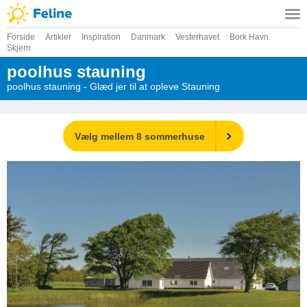
Forside
Artikler
Inspiration
Danmark
Vesterhavet
Bork Havn
Skjern
poolhus stauning
poolhus stauning - Glæd jer til at opleve Stauning
Vælg mellem 8 sommerhuse