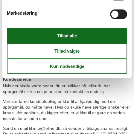
Prisgaranti
Ferien er et af årets højdepunkter, men derfor er der alligevel ingen
Markedsføring
grund til at betale for meget for det poolhus, du bestemmer dig for
for. Det kommer du ikke til hos os, for du vil altid være omfattet af
vores prisgaranti, når du lejer her på portalen.
Prisgarantien betyder kort fortalt, at hvis du skulle finde det
poolhus, du har booket, til en lavere pris hos et konkurrende
udlejningsbureau, matcher vi den billigere pris og udbetaler
differencen til dig.
Der er nogle betingelser, som skal være opfyldt, for at vores
prisgaranti dækker. Betingelserne kan du læse om på
denne side
.
Kundeservice
Hvis der skulle være noget, du er usikker på, eller du har
spørgsmål eller særlige ønsker, så kontakt os endelig.
Vores erfarne kundeafdeling er klar til at hjælpe dig med de
spørgsmål, du måtte have. Hvis du skulle have særlige ønsker eller
krav til det poolhus, du kigger efter, er vi klar til at gøre en seriøs
indsats for at indfri dem.
Send en mail til info@feline.dk, så vender vi tilbage snarest muligt.
Du er selvfølgelig også velkommen til at ringe på (+45) 8724 2251.