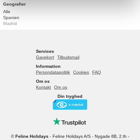
Geografier
Alle
Spanien
Madrid
Services
Gavekort
Tilbudsmail
Information
Persondatapolitik
Cookies
FAQ
Om os
Kontakt
Om os
Din tryghed
©
Feline Holidays
-
Feline Holidays A/S
-
Nygade 8B, 2.th -