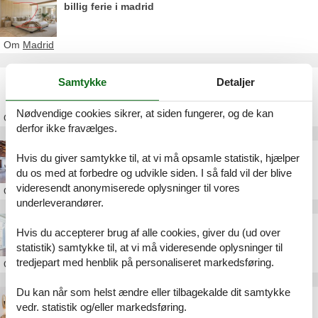
billig ferie i madrid
Om
Madrid
villa pool madrid
Samtykke
Detaljer
Nødvendige cookies sikrer, at siden fungerer, og de kan
Om
Madrid
derfor ikke fravælges.
Storbyferie i Madrid program
Hvis du giver samtykke til, at vi må opsamle statistik, hjælper
du os med at forbedre og udvikle siden. I så fald vil der blive
videresendt anonymiserede oplysninger til vores
Om
Madrid
underleverandører.
Storbyferie i Madrid priser
Hvis du accepterer brug af alle cookies, giver du (ud over
statistik) samtykke til, at vi må videresende oplysninger til
tredjepart med henblik på personaliseret markedsføring.
Om
Madrid
Du kan når som helst ændre eller tilbagekalde dit samtykke
Storbyferie i Madrid
vedr. statistik og/eller markedsføring.