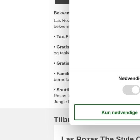
Bekvem shopping med ekstra services
Las Rozas The Style Outlets kombinerer att
bekvemme services:
•
Tax-Free Shopping:
Internationale turis
•
Gratis bagageopbevaring:
Nyd dagen ud
og tasker.
•
Gratis internet:
Find de bedste tilbud onl
•
Familievenlige faciliteter:
Hvileområder og
Nødvendi
børnefamilier.
•
Shuttlebus-service:
Som det eneste outle
Rozas transport til og fra centret på særl
Jungle Night og Black Days.
Tilbud og rabatter på fe
Las Rozas The Style 