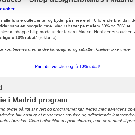
oucher
s allerførste outletcenter og byder på mere end 40 førende brands ind
artikler samt en hyggelig café. Med rabatter på mellem 30% og 70% er
nsker at shoppe billig mode under ferien i Madrid.
Hent deres voucher, 
rligere 10% rabat
* (reklame).
ikke kombineres med andre kampagner og rabatter. Gælder ikke under
Print din voucher og få 10% rabat!
d
rie i Madrid program
drid byder på lidt af hvert og programmet kan fyldes med alverdens oplev
keder, bliv opslugt af museernes smukke og udfordrende kunstværker.
dets størrelse. Glem heller ikke at spise churros, som er et must til pr