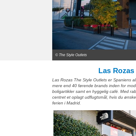
© The Style Outlets
Las Rozas 
Las Rozas The Style Outlets er Spaniens all
mere end 40 førende brands inden for mode
boligartikler samt en hyggelig café. Med r
centret et oplagt udflugtsmål, hvis du ønsk
ferien i Madrid.