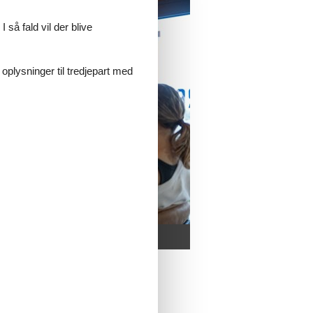
 så fald vil der blive
 oplysninger til tredjepart med
ikker og services her:
s/en/tourism