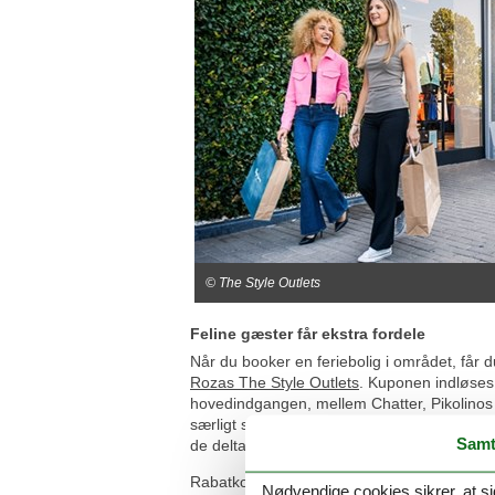
© The Style Outlets
Feline gæster får ekstra fordele
Når du booker en feriebolig i området, får 
Rozas The Style Outlets
. Kuponen indløses 
hovedindgangen, mellem Chatter, Pikolinos 
særligt shoppingkort, der giver dig
yderlige
Samt
de deltagende butikker (reklame).
Rabatkortet gælder i udvalgte butikker og
Nødvendige cookies sikrer, at si