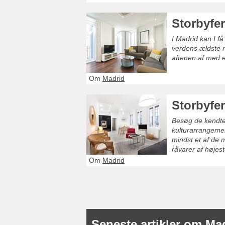
Storbyfer
I Madrid kan I f
verdens ældste 
aftenen af med 
Om
Madrid
Storbyfer
Besøg de kendte 
kulturarrangemen
mindst et af de 
råvarer af højest
Om
Madrid
Seneste artikler om Ma