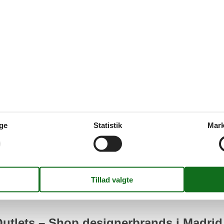
raktive priser med en række
ter kan få momsen refunderet.
en at skulle bære rundt på poser
ine.
 diverse faciliteter til
ge
Statistik
Mark
tcenter i Spanien tilbyder Las
ige dage såsom SuperThursdays,
rieoplevelser
Outlets – Shop designerbrands i Madrid