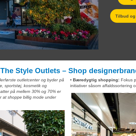
Tilbud og 
The Style Outlets – Shop designerbran
erførste outletcenter og byder på
•
Bæredygtig shopping:
Fokus p
, sportstøj, kosmetik og
initiativer såsom affaldssortering
abatter på mellem 30% og 70% er
er at shoppe billig mode under