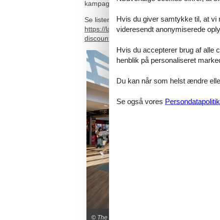
kampagner.
Hvis du giver samtykke til, at vi
Se listen over deltagende butikker her:
https://las-rozas.thestyleoutlets.es/en/brand
videresendt anonymiserede oplys
discount
Hvis du accepterer brug af alle c
henblik på personaliseret marke
Du kan når som helst ændre eller
Se også vores
Persondatapolitik
© The Style Outlets