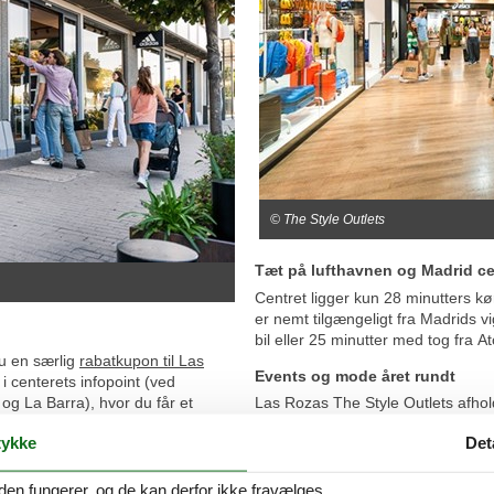
© The Style Outlets
Tæt på lufthavnen og Madrid c
Centret ligger kun 28 minutters kø
er nemt tilgængeligt fra Madrids v
bil eller 25 minutter med tog fra A
du en særlig
rabatkupon til Las
Events og mode året rundt
i centerets infopoint (ved
og La Barra), hvor du får et
Las Rozas The Style Outlets afho
re 10% rabat
på outletpriserne i
kampagner med sæsonbetonede tilb
ykke
Det
uanset om du er på udkig efter de 
hyggelig shoppingdag med god m
 kan ikke kombineres med andre
den fungerer, og de kan derfor ikke fravælges.