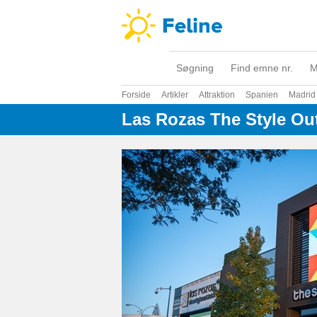
Søgning
Find emne nr.
M
Forside
Artikler
Attraktion
Spanien
Madrid
Las Rozas The Style Out