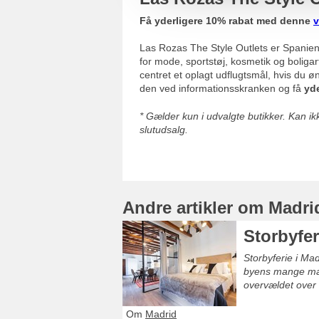
Få yderligere 10% rabat med denne
v
Las Rozas The Style Outlets er Spanien
for mode, sportstøj, kosmetik og bolig
centret et oplagt udflugtsmål, hvis du ø
den ved informationsskranken og få
yde
* Gælder kun i udvalgte butikker. Kan 
slutudsalg.
Andre artikler om Madri
Storbyfe
Storbyferie i Ma
byens mange mar
overvældet over 
Om
Madrid