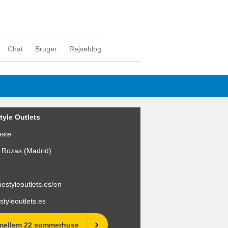
Chat
Bruger
Rejseblog
tyle Outlets
este
 Rozas (Madrid)
thestyleoutlets.es/en
styleoutlets.es
mellem 22 sommerhuse