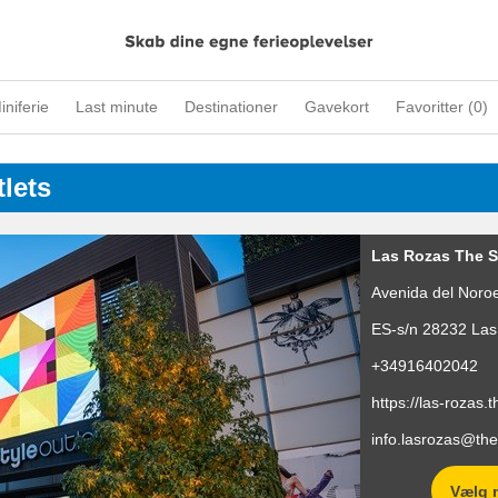
iniferie
Last minute
Destinationer
Gavekort
Favoritter (
0
)
lets
Las Rozas The S
Avenida del Noro
ES-s/n 28232
Las
+34916402042
https://las-rozas.
info.lasrozas@the
Vælg 