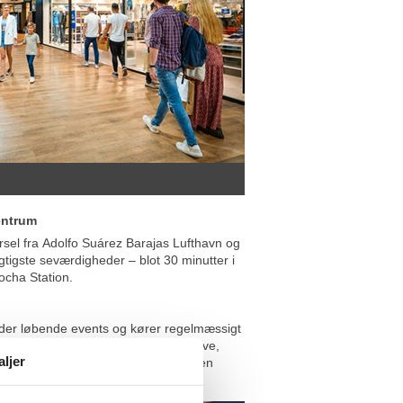
entrum
rsel fra Adolfo Suárez Barajas Lufthavn og
igtigste seværdigheder – blot 30 minutter i
tocha Station.
lder løbende events og kører regelmæssigt
ud – der er altid noget nyt at opleve,
aljer
nyeste trends eller blot ønsker dig en
ad.