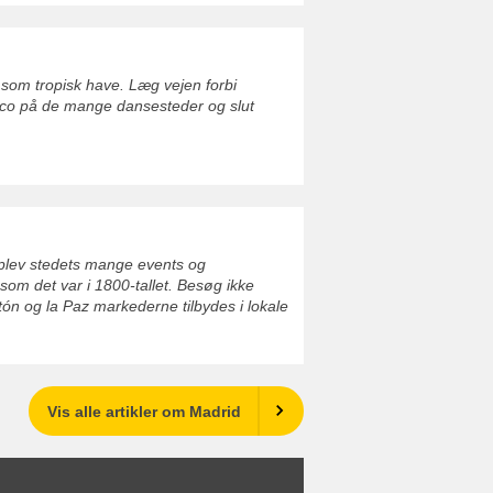
 som tropisk have. Læg vejen forbi
nco på de mange dansesteder og slut
oplev stedets mange events og
som det var i 1800-tallet. Besøg ikke
tón og la Paz markederne tilbydes i lokale
Vis alle artikler om Madrid