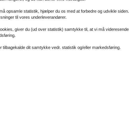
 må opsamle statistik, hjælper du os med at forbedre og udvikle siden. I
s-participants-rozas-tourist-
ninger til vores underleverandører.
ookies, giver du (ud over statistik) samtykke til, at vi må videresende
dsføring.
 tilbagekalde dit samtykke vedr. statistik og/eller markedsføring.
© The Style Outlets
Planlæg dit besøg
Få flere oplysninger og se alle but
https://las-rozas.thestyleoutlets.e