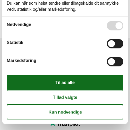
Du kan når som helst ændre eller tilbagekalde dit samtykke
Alle
vedr. statistik og/eller markedsføring.
Danmark
Vesterhavet
Thy
Se også vores
Persondatapolitik
Nødvendige
Krik Vig
Vestervig
Statistik
Services
Markedsføring
Gavekort
Tilbudsmail
Information
Persondatapolitik
Cookies
FAQ
Om os
Kontakt
Om os
Din tryghed