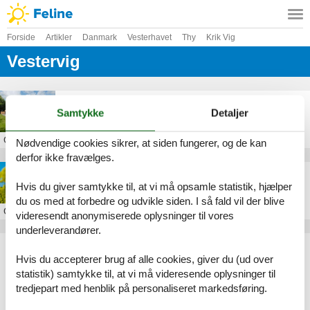
Forside
Artikler
Danmark
Vesterhavet
Thy
Krik Vig
Vestervig
Sommerhus Hannesvej Vestervig
Samtykke
Detaljer
Om
Vestervig
Nødvendige cookies sikrer, at siden fungerer, og de kan
derfor ikke fravælges.
Sommerhus i Vestervig
Hvis du giver samtykke til, at vi må opsamle statistik, hjælper
du os med at forbedre og udvikle siden. I så fald vil der blive
Om
Vestervig
videresendt anonymiserede oplysninger til vores
underleverandører.
Artikeltyper
Hvis du accepterer brug af alle cookies, giver du (ud over
Alle
statistik) samtykke til, at vi må videresende oplysninger til
Sommerhus
tredjepart med henblik på personaliseret markedsføring.
Geografier