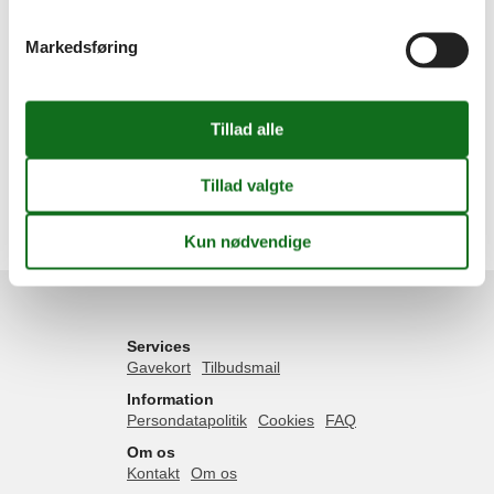
Geografier
Markedsføring
Alle
Danmark
Vesterhavet
Fanø
Fanø Bad
Grøndal
Nordby
Nyby
Rindby
Sønderho
Services
Gavekort
Tilbudsmail
Information
Persondatapolitik
Cookies
FAQ
Om os
Kontakt
Om os