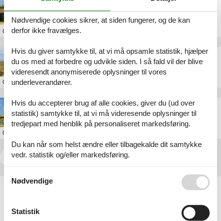
Sommerhus i Rindby
Nødvendige cookies sikrer, at siden fungerer, og de kan
derfor ikke fravælges.
Om
Rindby
Hvis du giver samtykke til, at vi må opsamle statistik, hjælper
Sommerhus i Fanø Bad
du os med at forbedre og udvikle siden. I så fald vil der blive
videresendt anonymiserede oplysninger til vores
underleverandører.
Om
Fanø Bad
Hvis du accepterer brug af alle cookies, giver du (ud over
Sommerhus på Fanø
statistik) samtykke til, at vi må videresende oplysninger til
tredjepart med henblik på personaliseret markedsføring.
Om
Fanø
Du kan når som helst ændre eller tilbagekalde dit samtykke
vedr. statistik og/eller markedsføring.
<<
<
...
9
10
11
12
Se også vores
Persondatapolitik
Nødvendige
Artikeltyper
Alle
Sommerhus
Statistik
Attraktion