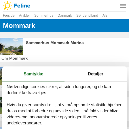
Forside
Artikler
Sommerhus
Danmark
Sønderjylland
Als
Mommark
Sommerhus Mommark Marina
Om
Mommark
Sommerhus Mommark havn
Samtykke
Detaljer
Nødvendige cookies sikrer, at siden fungerer, og de kan
Om
Mommark
derfor ikke fravælges.
Sommerhus Fiskervej Mommark
Hvis du giver samtykke til, at vi må opsamle statistik, hjælper
du os med at forbedre og udvikle siden. I så fald vil der blive
videresendt anonymiserede oplysninger til vores
Om
Mommark
underleverandører.