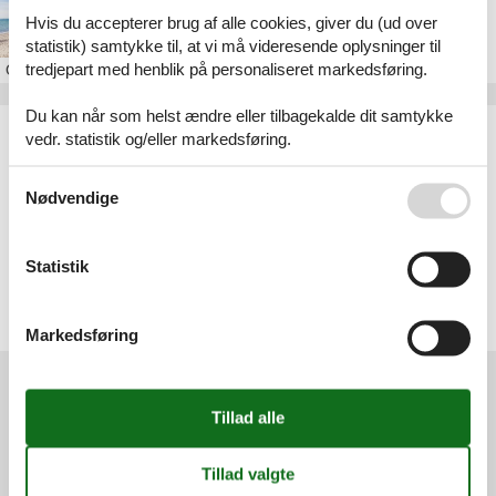
Sommerhus i Mommark
Hvis du accepterer brug af alle cookies, giver du (ud over
statistik) samtykke til, at vi må videresende oplysninger til
tredjepart med henblik på personaliseret markedsføring.
Om
Mommark
Du kan når som helst ændre eller tilbagekalde dit samtykke
Artikeltyper
vedr. statistik og/eller markedsføring.
Alle
Sommerhus
Se også vores
Persondatapolitik
Nødvendige
Geografier
Alle
Statistik
Danmark
Sønderjylland
Als
Mommark
Markedsføring
Services
Gavekort
Tilbudsmail
Information