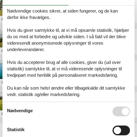
Privat sommerhus til leje i Yderby Lyng
Nødvendige cookies sikrer, at siden fungerer, og de kan
derfor ikke fravælges.
Om
Yderby Lyng
Hvis du giver samtykke til, at vi må opsamle statistik, hjælper
Sommerhus i Yderby Lyng
du os med at forbedre og udvikle siden. I så fald vil der blive
videresendt anonymiserede oplysninger til vores
underleverandører.
Om
Yderby Lyng
Hvis du accepterer brug af alle cookies, giver du (ud over
Sommerhus på Sjællands Odde
statistik) samtykke til, at vi må videresende oplysninger til
tredjepart med henblik på personaliseret markedsføring.
Om
Sjællands Odde
Du kan når som helst ændre eller tilbagekalde dit samtykke
vedr. statistik og/eller markedsføring.
Sommerhus i Lumsås
Se også vores
Persondatapolitik
Nødvendige
Om
Lumsås
Statistik
Artikeltyper
Alle