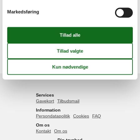
Sommerhus
Markedsføring
Inspiration
Geografier
Alle
Danmark
Sjælland
Odsherred
Sjællands Odde
Lumsås
Yderby Lyng
Services
Gavekort
Tilbudsmail
Information
Persondatapolitik
Cookies
FAQ
Om os
Kontakt
Om os