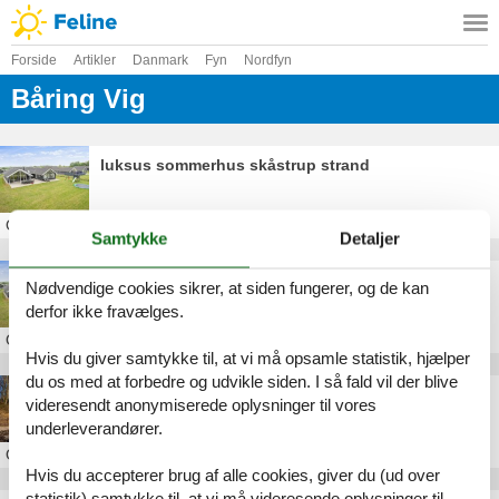
Forside
Artikler
Danmark
Fyn
Nordfyn
Båring Vig
luksus sommerhus skåstrup strand
Om
Båring Vig
Samtykke
Detaljer
poolhus skåstrup strand
Nødvendige cookies sikrer, at siden fungerer, og de kan
derfor ikke fravælges.
Om
Båring Vig
Hvis du giver samtykke til, at vi må opsamle statistik, hjælper
du os med at forbedre og udvikle siden. I så fald vil der blive
Sommerhus ved Båring Vig
videresendt anonymiserede oplysninger til vores
underleverandører.
Om
Båring Vig
Hvis du accepterer brug af alle cookies, giver du (ud over
statistik) samtykke til, at vi må videresende oplysninger til