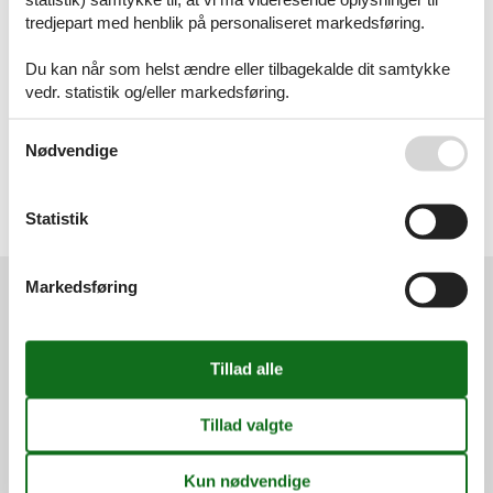
Artikeltyper
tredjepart med henblik på personaliseret markedsføring.
Alle
Sommerhus
Du kan når som helst ændre eller tilbagekalde dit samtykke
Inspiration
vedr. statistik og/eller markedsføring.
Geografier
Se også vores
Persondatapolitik
Nødvendige
Alle
Danmark
Fyn
Nordfyn
Statistik
Båring Vig
Markedsføring
Services
Gavekort
Tilbudsmail
Information
Persondatapolitik
Cookies
FAQ
Om os
Kontakt
Om os
Din tryghed