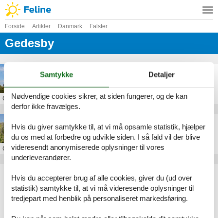
Forside
Artikler
Danmark
Falster
Gedesby
Sommerhus i Gedesby
Samtykke
Detaljer
Nødvendige cookies sikrer, at siden fungerer, og de kan
Om
Gedesby
derfor ikke fravælges.
sommerhus gedesby strand
Hvis du giver samtykke til, at vi må opsamle statistik, hjælper
du os med at forbedre og udvikle siden. I så fald vil der blive
videresendt anonymiserede oplysninger til vores
Om
Gedesby
underleverandører.
Artikeltyper
Hvis du accepterer brug af alle cookies, giver du (ud over
Alle
statistik) samtykke til, at vi må videresende oplysninger til
Sommerhus
tredjepart med henblik på personaliseret markedsføring.
Inspiration