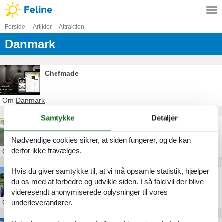
Forside
Artikler
Attraktion
Danmark
Chefmade
Om
Danmark
Samtykke
Detaljer
Danske Ørredsøer
Nødvendige cookies sikrer, at siden fungerer, og de kan
derfor ikke fravælges.
Om
Danmark
Hvis du giver samtykke til, at vi må opsamle statistik, hjælper
Royal Run
du os med at forbedre og udvikle siden. I så fald vil der blive
videresendt anonymiserede oplysninger til vores
underleverandører.
Om
Danmark