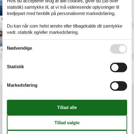
Hvis du accepterer brug af alle cookies, giver du (ud over
Scandlines Danmark
statistik) samtykke til, at vi må videresende oplysninger til
tredjepart med henblik på personaliseret markedsføring.
Om
Danmark
Du kan når som helst ændre eller tilbagekalde dit samtykke
vedr. statistik og/eller markedsføring.
GoBoat
Se også vores
Persondatapolitik
Nødvendige
Om
Danmark
Artikeltyper
Statistik
Alle
Attraktion
Markedsføring
Services
Gavekort
Tilbudsmail
Information
Persondatapolitik
Cookies
FAQ
Om os