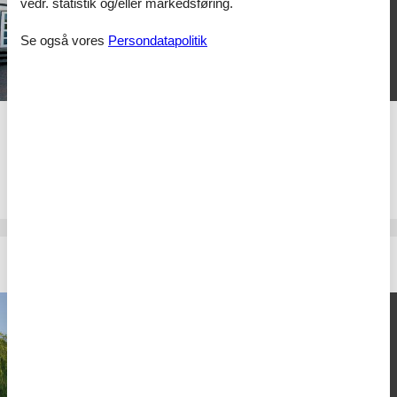
1 x eftermiddagskaffe med kage
vedr. statistik og/eller markedsføring.
1 x 3-retters menu eller buffet
Se også vores
Persondatapolitik
1 overnatning
1.398,-
DKK
2
personer
Seehotel Töpferhaus
Romantik og forkælelse i Nordtyskland
1 x overnatning
1 x morgenbuffet
Roser, chokolade og 1 lille
flaske Port på værelset
1 x 3-retters candle-light-dinner
1 x 1 times Ofuro bad