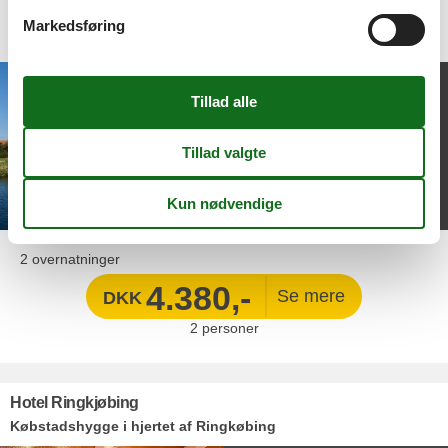
Hotel Dagmar
Markedsføring
Oplevelser og autentisk hygge i Ribe
2 x overnatning i
dobbeltværelse
2 x morgenbuffet
2 x 2-retters aftensmad efter
kokkens valg
2 overnatninger
4.380,-
DKK
2
personer
Hotel Ringkjøbing
Købstadshygge i hjertet af Ringkøbing