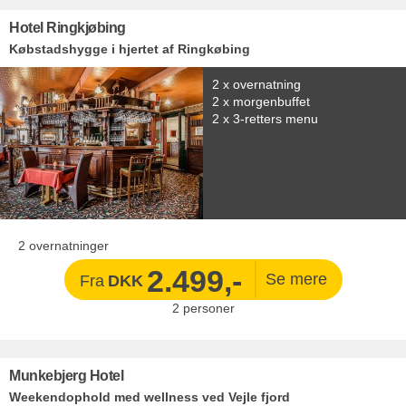
Hotel Ringkjøbing
Købstadshygge i hjertet af Ringkøbing
2 x overnatning
2 x morgenbuffet
2 x 3-retters menu
2 overnatninger
2.499,-
Fra
DKK
2
personer
Munkebjerg Hotel
Weekendophold med wellness ved Vejle fjord