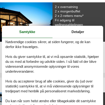
2 x overnatning
2 x morgenbuffet
2 x 2-retters menu*
Fri adgang til
wellnessafdelingen
Samtykke
Detaljer
Nødvendige cookies sikrer, at siden fungerer, og de kan
derfor ikke fravælges.
2 overnatninger
2.899,-
Hvis du giver samtykke til, at vi må opsamle statistik, hjælper
DKK
du os med at forbedre og udvikle siden. I så fald vil der blive
2
personer
videresendt anonymiserede oplysninger til vores
underleverandører.
Hvis du accepterer brug af alle cookies, giver du (ud over
Menstrup Kro
statistik) samtykke til, at vi må videresende oplysninger til
Hverdagspause på traditionsrig kro
tredjepart med henblik på personaliseret markedsføring.
1 x overnatning
Du kan når som helst ændre eller tilbagekalde dit samtykke
1 x morgenbuffet