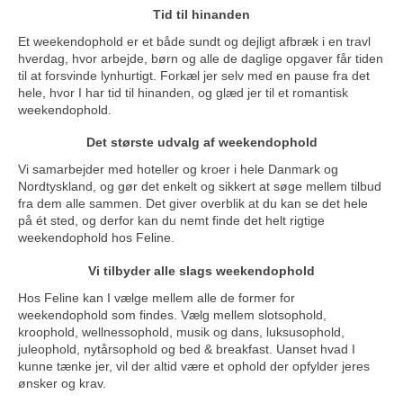
Tid til hinanden
Et weekendophold er et både sundt og dejligt afbræk i en travl
hverdag, hvor arbejde, børn og alle de daglige opgaver får tiden
til at forsvinde lynhurtigt. Forkæl jer selv med en pause fra det
hele, hvor I har tid til hinanden, og glæd jer til et romantisk
weekendophold.
Det største udvalg af weekendophold
Vi samarbejder med hoteller og kroer i hele Danmark og
Nordtyskland, og gør det enkelt og sikkert at søge mellem tilbud
fra dem alle sammen. Det giver overblik at du kan se det hele
på ét sted, og derfor kan du nemt finde det helt rigtige
weekendophold hos Feline.
Vi tilbyder alle slags weekendophold
Hos Feline kan I vælge mellem alle de former for
weekendophold som findes. Vælg mellem slotsophold,
kroophold, wellnessophold, musik og dans, luksusophold,
juleophold, nytårsophold og bed & breakfast. Uanset hvad I
kunne tænke jer, vil der altid være et ophold der opfylder jeres
ønsker og krav.