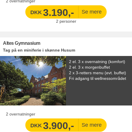
2 overnatninger
3.190,-
DKK
2
personer
Altes Gymnasium
Tag på en miniferie i skønne Husum
2 el. 3 x overnatning (komfort)
2 el. 3 x morgenbuffet
2 x 3-retters menu (evt. buffet)
Fri adgang til wellnessområdet
2 overnatninger
3.900,-
DKK