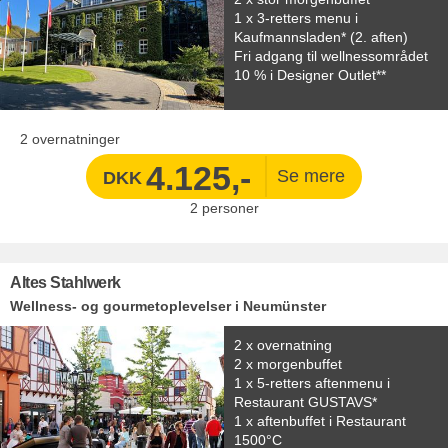
1 x 3-retters menu i
Kaufmannsladen* (2. aften)
Fri adgang til wellnessområdet
10 % i Designer Outlet**
2 overnatninger
4.125,-
DKK
2
personer
Altes Stahlwerk
Wellness- og gourmetoplevelser i Neumünster
2 x overnatning
2 x morgenbuffet
1 x 5-retters aftenmenu i
Restaurant GUSTAVS*
1 x aftenbuffet i Restaurant
1500°C