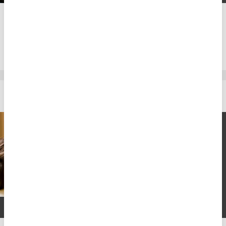
2 overnatninger
3.285,-
DKK
2
personer
Hotel Birke
4-stjernet hotel- og wellnessoplevelse i Kiel
2 x overnatning i
dobbeltværelse
2 x lækker nordtysk
morgenbuffet
1 x 4-retters -menu (1. aften)
1 x 5-retters menu (2. aften)
1 x vinrejse ifm. 5-retters menu*
1 x Østersøens Guld
rygmassage**
Fri adgang til Birke Spa