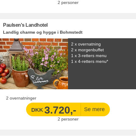
2
personer
Paulsen's Landhotel
Landlig charme og hygge i Bohmstedt
2 x overnatning
2 x morgenbuffet
1 x 3-retters menu
1 x 4-retters menu*
2 overnatninger
3.720,-
DKK
2
personer