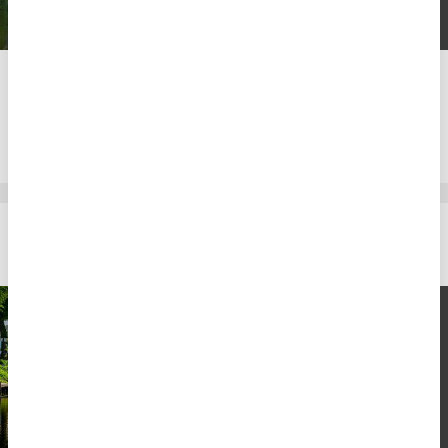
v/søbredden
1 overnatning
2.708,-
Fra
DKK
2
personer
Hotel Aquarium Friedrichstadt
En pause fra hverdagen
2 x overnatning i KOMFORT
værelse
2 x morgenbuffet
2 x 2-retters middag
Fri adgang til wellnessområdet