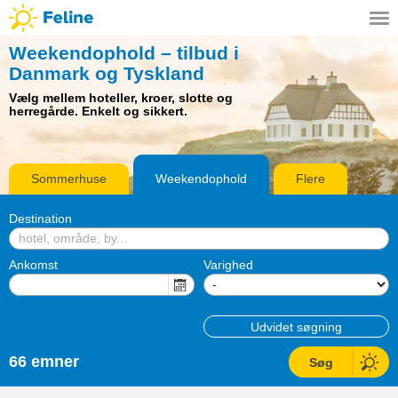
Weekendophold – tilbud i
Danmark og Tyskland
Vælg mellem hoteller, kroer, slotte og
herregårde. Enkelt og sikkert.
Sommerhuse
Weekendophold
Flere
Destination
Ankomst
Varighed
Udvidet søgning
66
emner
Søg