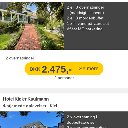
2 el. 3 overnatninger
- (m/udsigt til haven)
2 el. 3 morgenbuffet
1 x fl. vand på værelset
Aflåst MC parkering
2 overnatninger
2.475,-
DKK
2
personer
Hotel Kieler Kaufmann
4-stjernede oplevelser i Kiel
2 x overnatning i
dobbeltværelse
2 x stor morgenbuffet