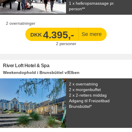
1 x helkropsmassage pr.
person**
2 overnatninger
4.395,-
DKK
2
personer
River Loft Hotel & Spa
Weekendophold i Brunsbüttel v/Elben
2 x overnatning
2 x morgenbuffet
2 x 2-retters middag
Adgang til Freizeitbad
Brunsbüttel*