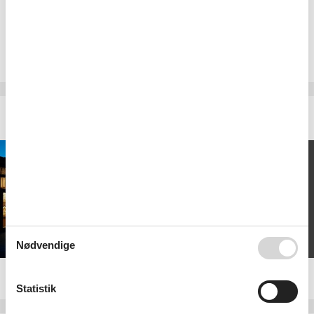
2 overnatninger
6.495,-
DKK
2
personer
Munkebjerg Hotel
Weekendophold med wellness ved Vejle fjord
2 x overnatning
2 x morgenbuffet
2 x 2-retters menu*
Fri adgang til
wellnessafdelingen
Nødvendige
Kan ikke beregne prisen med den valgte periode.
Statistik