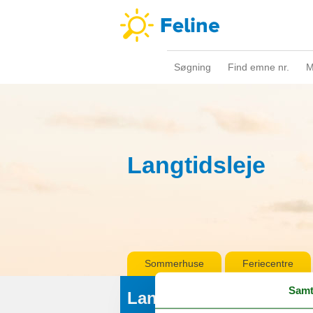
Søgning
Find emne nr.
M
Langtidsleje
Sommerhuse
Feriecentre
Samt
Langtidsleje søgning