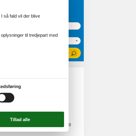
 så fald vil der blive
 oplysninger til tredjepart med
ind
edsføring
d, som matcher dine ønsker og behov.
behov for ét sommerhus eller flere, og