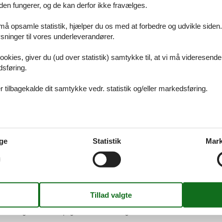
den fungerer, og de kan derfor ikke fravælges.
 må opsamle statistik, hjælper du os med at forbedre og udvikle siden. I
ninger til vores underleverandører.
Varighed
ookies, giver du (ud over statistik) samtykke til, at vi må videresende
5 uger
dsføring.
F
 tilbagekalde dit samtykke vedr. statistik og/eller markedsføring.
rhus
ge
Statistik
Mark
ndkvartering kan vi hjælpe dig.
retage bookingen manuelt. Kontakt os, så får du et uforpligtende tilbu
e løsninger til private, til erhverv og til kommuner. Uanset om du har 
ver vi gerne et uforpligtende tilbud til dig.