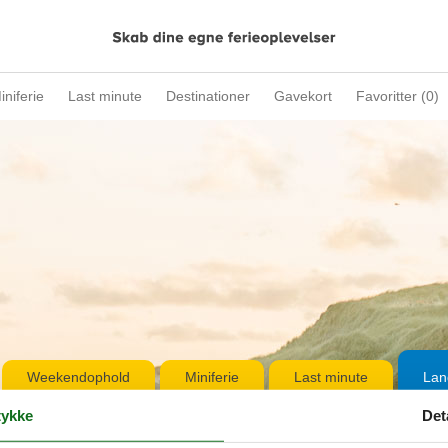
iniferie
Last minute
Destinationer
Gavekort
Favoritter (
0
)
Weekendophold
Miniferie
Last minute
Lan
ykke
Det