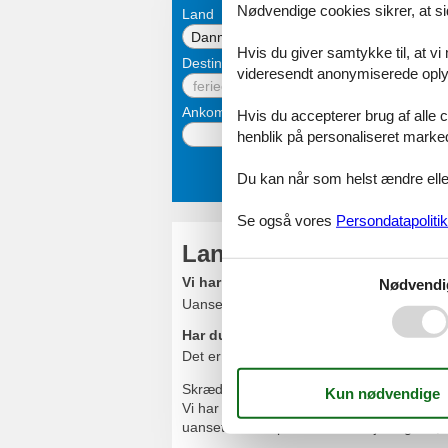
Nødvendige cookies sikrer, at si
Land
Danmark
Hvis du giver samtykke til, at vi
Destination
videresendt anonymiserede oplys
Ankomst
Hvis du accepterer brug af alle c
henblik på personaliseret marke
Du kan når som helst ændre eller
Se også vores
Persondatapolitik
Langtidsleje af somme
Vi har sommerhuse overalt i Danmark
Nødvendi
Uanset hvor du har behov for midlertidig i
Har du brug for mere end 5 uger?
Det er ikke noget problem, vi skal blot fo
Skræddersyede løsninger
Vi har mange års erfaring med at finde god
uanset hvilken periode det drejer sig om, la