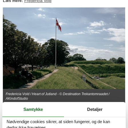
Læs mere:
Fredericia Vold
Fredericia Vold / Heart of Jutland - © Destination Trekantomraadet /
AKindofStudio
Samtykke
Detaljer
Marielundskoven i Kolding – kort,
men karakterfuld
Nødvendige cookies sikrer, at siden fungerer, og de kan
derfor ikke fravælges.