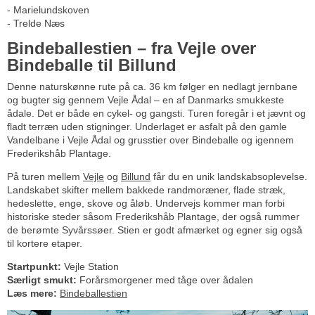
- Marielundskoven
- Trelde Næs
Bindeballestien – fra Vejle over
Bindeballe til Billund
Denne naturskønne rute på ca. 36 km følger en nedlagt jernbane
og bugter sig gennem Vejle Ådal – en af Danmarks smukkeste
ådale. Det er både en cykel- og gangsti. Turen foregår i et jævnt og
fladt terræn uden stigninger. Underlaget er asfalt på den gamle
Vandelbane i Vejle Ådal og grusstier over Bindeballe og igennem
Frederikshåb Plantage.
På turen mellem
Vejle
og
Billund
får du en unik landskabsoplevelse.
Landskabet skifter mellem bakkede randmoræner, flade stræk,
hedeslette, enge, skove og åløb. Undervejs kommer man forbi
historiske steder såsom Frederikshåb Plantage, der også rummer
de berømte Syvårssøer. Stien er godt afmærket og egner sig også
til kortere etaper.
Startpunkt:
Vejle Station
Særligt smukt:
Forårsmorgener med tåge over ådalen
Læs mere:
Bindeballestien