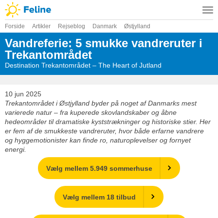
Forside
Artikler
Rejseblog
Danmark
Østjylland
Vandreferie: 5 smukke vandreruter i
Trekantområdet
Destination Trekantområdet – The Heart of Jutland
10 jun 2025
Trekantområdet i Østjylland byder på noget af Danmarks mest
varierede natur – fra kuperede skovlandskaber og åbne
hedeområder til dramatiske kyststrækninger og historiske stier. Her
er fem af de smukkeste vandreruter, hvor både erfarne vandrere
og hyggemotionister kan finde ro, naturoplevelser og fornyet
energi.
Vælg mellem 5.949 sommerhuse
Vælg mellem 18 tilbud