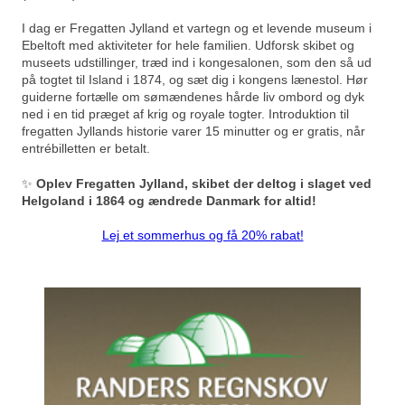
I dag er Fregatten Jylland et vartegn og et levende museum i
Ebeltoft med aktiviteter for hele familien. Udforsk skibet og
museets udstillinger, træd ind i kongesalonen, som den så ud
på togtet til Island i 1874, og sæt dig i kongens lænestol. Hør
guiderne fortælle om sømændenes hårde liv ombord og dyk
ned i en tid præget af krig og royale togter. Introduktion til
fregatten Jyllands historie varer 15 minutter og er gratis, når
entrébilletten er betalt.
✨
Oplev Fregatten Jylland, skibet der deltog i slaget ved
Helgoland i 1864 og ændrede Danmark for altid!
Lej et sommerhus og få 20% rabat!