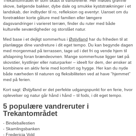
Trekantområdet er som skabt til vandreferie. Her mødes grønne
skove, bølgende bakker, dybe dale og smukke kyststrækninger i et
landskab, der indbyder til ro, refleksion og eventyr. Uanset om du
foretrækker korte gåture med familien eller længere
dagsvandringer i varieret terræn, finder du ruter med både
kulturelle seværdigheder og storslået natur.
Med base i et dejligt sommerhus i
Østjylland
har du friheden til at
planlægge dine vandreture i dit eget tempo. Du kan begynde dagen
med morgenmad på terrassen, tage ud i det fri og vende hjem til
afslapning foran brændeovnen. Mange sommerhuse ligger tæt på
skovstier, kystlinjer eller naturparker – ideelt for dem, der ønsker at
kombinere en aktiv ferie med komfort og hygge. Her kan du nyde
både nærheden til naturen og fleksibiliteten ved at have “hjemmet”
med på ferien.
Kort sagt: Østjylland er det perfekte udgangspunkt for en ferie, hvor
oplevelser og natur går hånd i hånd – til fods, i dit eget tempo.
5 populære vandreruter i
Trekantområdet
- Bindeballestien
- Skamlingsbanken
- Fredericia Vold