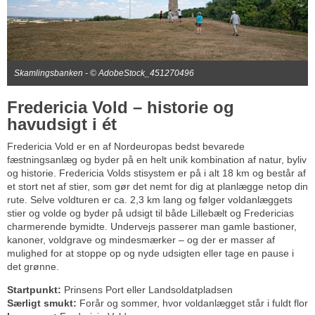
Skamlingsbanken - © AdobeStock_451270496
Fredericia Vold – historie og
havudsigt i ét
Fredericia Vold er en af Nordeuropas bedst bevarede
fæstningsanlæg og byder på en helt unik kombination af natur, byliv
og historie. Fredericia Volds stisystem er på i alt 18 km og består af
et stort net af stier, som gør det nemt for dig at planlægge netop din
rute. Selve voldturen er ca. 2,3 km lang og følger voldanlæggets
stier og volde og byder på udsigt til både Lillebælt og Fredericias
charmerende bymidte. Undervejs passerer man gamle bastioner,
kanoner, voldgrave og mindesmærker – og der er masser af
mulighed for at stoppe op og nyde udsigten eller tage en pause i
det grønne.
Startpunkt:
Prinsens Port eller Landsoldatpladsen
Særligt smukt:
Forår og sommer, hvor voldanlægget står i fuldt flor