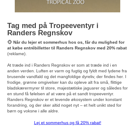
Tag med på Tropeeventyr i
Randers Regnskov
🐵
Når du lejer et sommerhus hos os, får du mulighed for
at købe entrébilletter til Randers Regnskov med 20% rabat
(reklame).
At træde ind i Randers Regnskov er som at træde ind i en
anden verden. Luften er varm og fugtig og fyldt med lydene fra
brusende vandfald og det mangfoldige dyreliv, der findes her. I
frodige, grønne omgivelser kan du opleve alt fra små, flittige
bladskærermyrer til store, majestætiske jaguarer og således for
en stund få følelsen af at være på et sandt tropeeventyr.
Randers Regnskov er et levende økosystem under konstant
forandring, og der sker altid noget nyt – et helt unikt sted for
børn og voksne i alle aldre.
Lej et sommerhus og få 20% rabat!