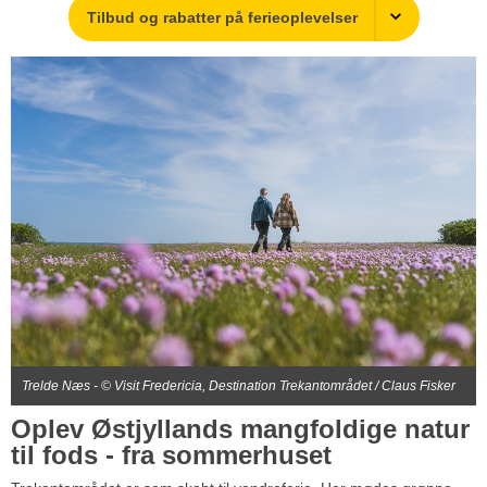
Tilbud og rabatter på ferieoplevelser
Trelde Næs - © Visit Fredericia, Destination Trekantområdet / Claus Fisker
Oplev Østjyllands mangfoldige natur
til fods - fra sommerhuset