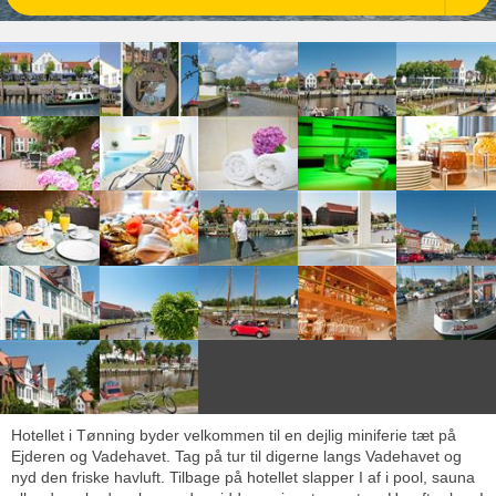
Hotellet i Tønning byder velkommen til en dejlig miniferie tæt på
Ejderen og Vadehavet. Tag på tur til digerne langs Vadehavet og
nyd den friske havluft. Tilbage på hotellet slapper I af i pool, sauna