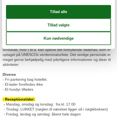
- Opdag naturen og landskabet i Nordfriesland, der er helt
anderledes end Danmark, men stadig så tæt på.
- Hold øje med sjældne fugle på en vandretur i området.
- Tag på cykeltur langs Ejderen og oplev den store dæmning.
- Tag på interessante udflugter til f.eks. St. Peter-Ording med den
brede hvide strand, vadehavsøen Sylt eller det fascinerende
Multimar Vadehavscenter.
Der er masser af uforglemmelige øjeblikke i det skønne og flade
landskab, hvor I bl.a. kan opleve det fortryllende Vadehav, som er
optaget på UNESCOs verdensnaturliste. Det venlige personale er
meget gerne behjælpelig med yderligere informationer og ideer til
aktiviteter.
Diverse
- Fri parkering bag hotellet.
- El-lader forefindes ikke.
- Et husdyr tillades.
-
Receptionstider:
-
Mandag, onsdag og torsdag: fra kl. 17.00
- Tirsdag: LUKKET (nøglen til værelset ligger så i nøgleboksen)
- Fredag, lørdag og søndag: åbent hele dagen