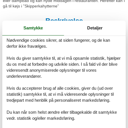
eller dampbad og kan nyde middagen i restauranten. Herefter kan I
gå til køjs i ”Skipperkahytterne”
Beskrivelse
Samtykke
Detaljer
Kaptajn Peters og besætning byder jer velkommen ombord. Her
kan I se frem til et hyggeligt ophold med maritim stemning i den
Nødvendige cookies sikrer, at siden fungerer, og de kan
charmerende, nordtyske by Tønning. I bliver forkælet og mødt med
derfor ikke fravælges.
god gammeldags gæstfrihed i smukke omgivelser direkte ud til
vandet.
Hvis du giver samtykke til, at vi må opsamle statistik, hjælper
du os med at forbedre og udvikle siden. I så fald vil der blive
Værelserne
videresendt anonymiserede oplysninger til vores
Her vil fuglenes kvidren på kajen vække jer fra en nats søvn i de
komfortable senge. De nænsomt indrettede Skipperkahytter er
underleverandører.
fulde af charme og er det helt perfekte frirum til en weekend væk
hjemmefra. Værelserne har alle dobbeltsenge, eget bad,
Hvis du accepterer brug af alle cookies, giver du (ud over
sofa-/siddegruppe, WIFI, telefon, kabel-TV/parabol og hårtørrer.
statistik) samtykke til, at vi må videresende oplysninger til
Alle har udsigt til havnen eller til den skønne gamle bydel af
tredjepart med henblik på personaliseret markedsføring.
Tønning.
Du kan når som helst ændre eller tilbagekalde dit samtykke
Værelserne befinder sig på hhv. 1. og 2. sal, og der er er ingen
vedr. statistik og/eller markedsføring.
elevator.