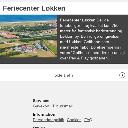
Feriecenter Løkken
Feriecenter Løkken Dejlige
ferieboliger i høj kvalitet kun 750
meter fra fantastisk badestrand og
Løkken by. Bo i rolige omgivelser
med Løkken Golfbane som
nærmeste nabo. Bo eksempelvis i
vores ”Golfhuse” med direkte udsigt
over Pay & Play golfbanen.
Side 1 af 7
Services
Gavekort
Tilbudsmail
Information
Persondatapolitik
Cookies
FAQ
Om os