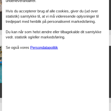
underleverandører.
med handicap. Stedet tilbyder
moderne ferieboliger med
Hvis du accepterer brug af alle cookies, giver du (ud over
hjælpemidler, naturskønne
omgivelser og adgang til en bred,
statistik) samtykke til, at vi må videresende oplysninger til
børnevenlig strand. Med aktiviteter som strandture, legepladser og
tredjepart med henblik på personaliseret markedsføring.
rolige stier er det ideelt for både afslapning og familiehygge.
Du kan når som helst ændre eller tilbagekalde dit samtykke
vedr. statistik og/eller markedsføring.
Enjoy Resorts Marina Fiskenæs
Se også vores
Persondatapolitik
Elsker I kombinationen af
afslapning, aktivitet, natur og luksus
– alt sammen lige ved vandet?
Enjoy Resorts Marina Fiskenæs
skaber rammerne for en
mindeværdig ferie, hvor wellness og
vandland, maritime oplevelser og
naturskønne omgivelser smelter
sammen i smuk balance. Perfekt for par, familier og alle, der
ønsker noget særligt.
Enjoy Resorts Rømø