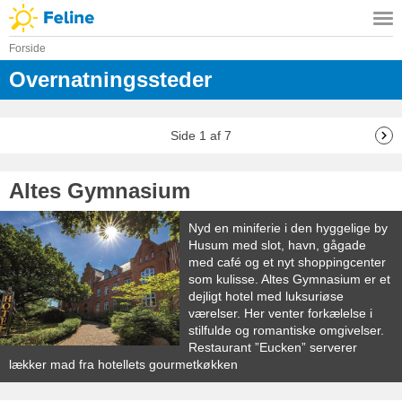
Forside
Overnatningssteder
Side 1 af 7
Altes Gymnasium
Nyd en miniferie i den hyggelige by
Husum med slot, havn, gågade
med café og et nyt shoppingcenter
som kulisse. Altes Gymnasium er et
dejligt hotel med luksuriøse
værelser. Her venter forkælelse i
stilfulde og romantiske omgivelser.
Restaurant ”Eucken” serverer
lækker mad fra hotellets gourmetkøkken