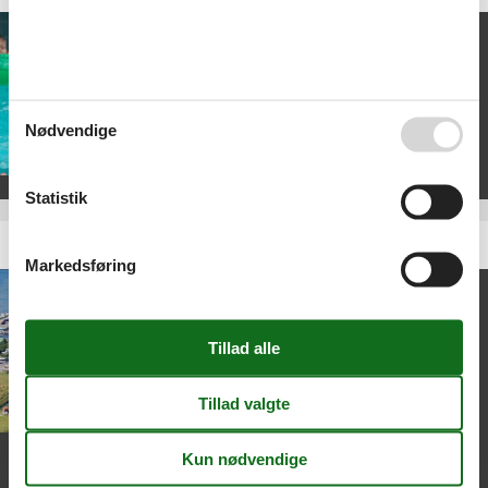
Ønsker du en ferie i Danmark, hvor
nulstilning, naturoplevelser, luksus
og aktiviteter går op i en højere
enhed? Enjoy Resorts Rømø giver
dig alt det – i en elegant feriebolig, i
Nødvendige
smuk natur, med wellness i
verdensklasse og oplevelser for
hele familien.
Statistik
Feriecenter Bogense Strand
Markedsføring
Feriecenter Bogense Strand er det
ideelle valg til en uforglemmelig
familieferie. Her bor I i smukt
designede ferieboliger, nogle med
hyggelig brændeovn. Kun en kort
gåtur væk ligger den charmerende
købstad Bogense med restauranter
og butikker. Odense, kun en halv
times kørsel væk, byder på H.C. Andersens barndomshjem,
shopping og Odense Zoo. Afslut dagen med en gåtur langs