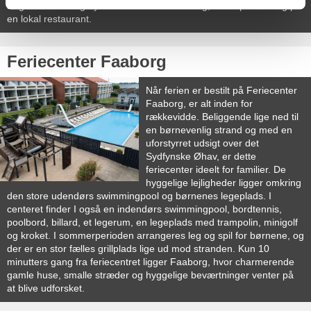
Bogense Havn og nyd den maritime stemning, eller spis middag på
en lokal restaurant.
Feriecenter Faaborg
Når ferien er bestilt på Feriecenter
Faaborg, er alt inden for
rækkevidde. Beliggende lige ned til
en børnevenlig strand og med en
uforstyrret udsigt over det
Sydfynske Øhav, er dette
feriecenter ideelt for familier. De
hyggelige lejligheder ligger omkring
den store udendørs swimmingpool og børnenes legeplads. I
centeret finder I også en indendørs swimmingpool, bordtennis,
poolbord, billard, et legerum, en legeplads med trampolin, minigolf
og kroket. I sommerperioden arrangeres leg og spil for børnene, og
der er en stor fælles grillplads lige ud mod stranden. Kun 10
minutters gang fra feriecentret ligger Faaborg, hvor charmerende
gamle huse, smalle stræder og hyggelige beværtninger venter på
at blive udforsket.