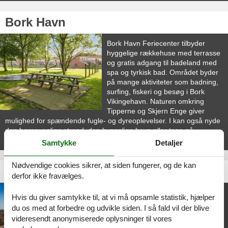
Bork Havn
Bork Havn Feriecenter tilbyder
hyggelige rækkehuse med terrasse
og gratis adgang til badeland med
spa og tyrkisk bad. Området byder
på mange aktiviteter som badning,
surfing, fiskeri og besøg i Bork
Vikingehavn. Naturen omkring
Tipperne og Skjern Enge giver
mulighed for spændende fugle- og dyreoplevelser. I kan også nyde
den børnevenlige strand, den hyggelige havn eller tage på
udflugter til Vesterhavet.
Samtykke
Detaljer
Nødvendige cookies sikrer, at siden fungerer, og de kan
Dronningens Ferieby
derfor ikke fravælges.
Dronningens Ferieby, beliggende
Hvis du giver samtykke til, at vi må opsamle statistik, hjælper
ved Grenå Strand på Djursland, er
du os med at forbedre og udvikle siden. I så fald vil der blive
et feriecenter designet til at være
videresendt anonymiserede oplysninger til vores
fuldt tilgængeligt for mennesker