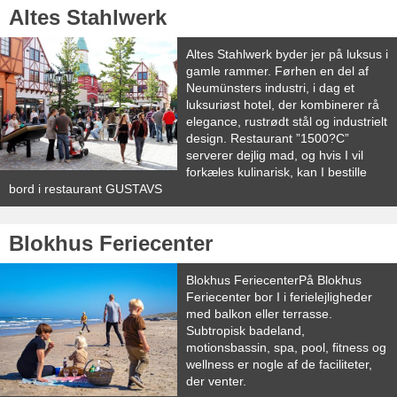
Altes Stahlwerk
Altes Stahlwerk byder jer på luksus i
gamle rammer. Førhen en del af
Neumünsters industri, i dag et
luksuriøst hotel, der kombinerer rå
elegance, rustrødt stål og industrielt
design. Restaurant ”1500?C”
serverer dejlig mad, og hvis I vil
forkæles kulinarisk, kan I bestille
bord i restaurant GUSTAVS
Blokhus Feriecenter
Blokhus FeriecenterPå Blokhus
Feriecenter bor I i ferielejligheder
med balkon eller terrasse.
Subtropisk badeland,
motionsbassin, spa, pool, fitness og
wellness er nogle af de faciliteter,
der venter.