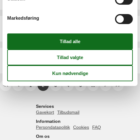
4 personer
Markedsføring
Sommerhus - 2 personer - Altensteiner Straße - 99842 - Ruhla
Emne nr.:
136-DTH691
2 personer
Sommerhus - 4 personer - Altensteiner Straße - 99842 - Ruhla
Emne nr.:
136-DTH676
4 personer
<<
<
1
2
3
4
5
...
>
>>
Services
Gavekort
Tilbudsmail
Information
Persondatapolitik
Cookies
FAQ
Om os