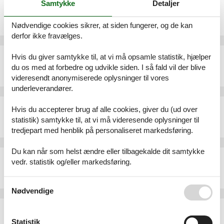
Samtykke
Detaljer
Sommerhus - 4 personer - Altensteiner Straße - 99842 - Ruhla
Emne nr.:
136-DTH675
Nødvendige cookies sikrer, at siden fungerer, og de kan
4 personer
derfor ikke fravælges.
Sommerhus - 6 personer - Altensteiner Straße - 99842 - Ruhla
Hvis du giver samtykke til, at vi må opsamle statistik, hjælper
du os med at forbedre og udvikle siden. I så fald vil der blive
Emne nr.:
136-DTH694
6 personer
videresendt anonymiserede oplysninger til vores
underleverandører.
Sommerhus - 2 personer - Altensteiner Straße - 99842 - Ruhla
Hvis du accepterer brug af alle cookies, giver du (ud over
Emne nr.:
136-DTH690
statistik) samtykke til, at vi må videresende oplysninger til
2 personer
tredjepart med henblik på personaliseret markedsføring.
Du kan når som helst ændre eller tilbagekalde dit samtykke
Sommerhus - 4 personer - Altensteiner Straße - 99842 - Ruhla
vedr. statistik og/eller markedsføring.
Emne nr.:
540-267447-185849
4 personer
Se også vores
Persondatapolitik
Nødvendige
Sommerhus - 4 personer - Altensteiner Straße - 99842 - Ruhla
Emne nr.:
540-267448-185850
Statistik