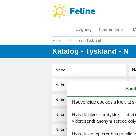
Søgning
Find emne nr.
M
Forside
Katalog
Tyskland
Katalog - Tyskland - N
Nebel
Ne
Nebel / Süddorf
Samt
Nebel \/ Amrum
N
Nødvendige cookies sikrer, at si
Hvis du giver samtykke til, at vi
Nebel Auf Amrum
N
videresendt anonymiserede oplys
Nebel\/Süddorf
N
Hvis du accepterer brug af alle c