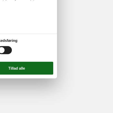
ghed
edsføring
724 2251
-
Email:
info@feline.dk