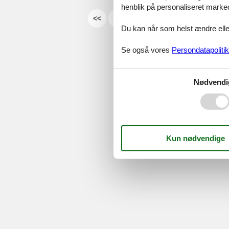
henblik på personaliseret marke
<<
<
1
2
3
4
5
Du kan når som helst ændre eller
Serv
Se også vores
Persondatapolitik
Gave
Tilbud
Nødvendi
©
Feline Holidays
-
Feline Hol