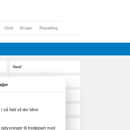
Chat
Bruger
Rejseblog
Neef
Negernbötel
aljer
Nehren
 så fald vil der blive
Neidenbach
Neidlingen
 oplysninger til tredjepart med