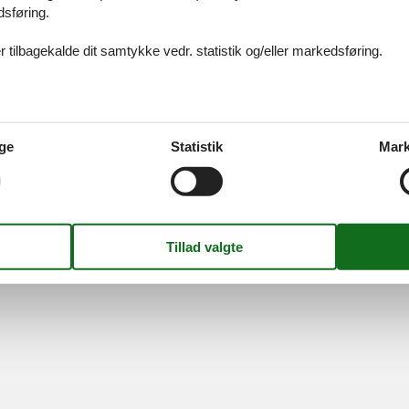
dsføring.
...
>
>>
 tilbagekalde dit samtykke vedr. statistik og/eller markedsføring.
ices
Information
Om os
Din try
kort
Persondatapolitik
Kontakt
smail
Cookies
Om os
FAQ
ge
Statistik
Mark
idays A/S
-
Nygade 8B, 2.th -
DK-7400
Herning
-
Danmark -
Tlf:
(+45) 8
Momsnr.: DK26347688
Følg os