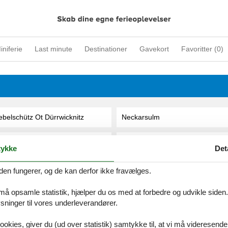
iniferie
Last minute
Destinationer
Gavekort
Favoritter (
0
)
belschütz Ot Dürrwicknitz
Neckarsulm
Nebel-Westerheide Insel Amrum
Neckarwestheim
ykke
Det
ebra
Neddesitz
den fungerer, og de kan derfor ikke fravælges.
 må opsamle statistik, hjælper du os med at forbedre og udvikle siden. I
ebra Ot Wangen
Neddesitz Auf Rügen
ninger til vores underleverandører.
eckargemünd
Neeberg
ookies, giver du (ud over statistik) samtykke til, at vi må videresende