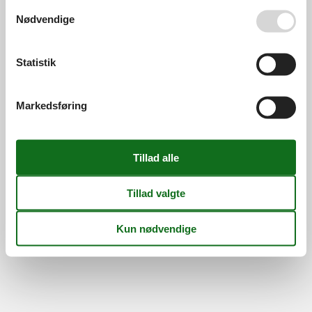
Persondatapolitik
Cookies
FAQ
Se også vores
Persondatapolitik
Nødvendige
Om os
Kontakt
Om os
Din tryghed
Statistik
Markedsføring
©
Feline Holidays
-
Feline Holidays A/S
-
Nygade 8B, 2.th -
DK-7400
Herning
-
Danmark -
Tlf:
(+45) 8724 2251
-
Email:
info@feline.dk
Momsnr.: DK26347688
Følg os