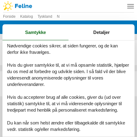
Forside
Katalog
Tyskland
N
Katalog - Tyskland - Neckarsulm
Samtykke
Detaljer
Nødvendige cookies sikrer, at siden fungerer, og de kan
- 2 personer - Goethestraße - 74172 - Neckarsulm
derfor ikke fravælges.
Emne nr.:
530-514042
2 personer
Hvis du giver samtykke til, at vi må opsamle statistik, hjælper
du os med at forbedre og udvikle siden. I så fald vil der blive
- 3 personer - Goethestraße - 74172 - Neckarsulm
videresendt anonymiserede oplysninger til vores
underleverandører.
Emne nr.:
530-351478
3 personer
Hvis du accepterer brug af alle cookies, giver du (ud over
statistik) samtykke til, at vi må videresende oplysninger til
tredjepart med henblik på personaliseret markedsføring.
Services
Du kan når som helst ændre eller tilbagekalde dit samtykke
Gavekort
Tilbudsmail
vedr. statistik og/eller markedsføring.
Information