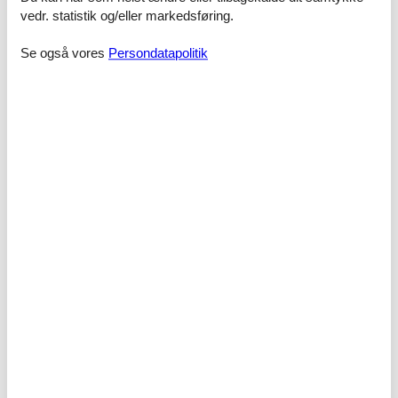
vedr. statistik og/eller markedsføring.
Auf Wunsch mit Frühstück. Nichtraucherwohnung. Haustiere sind
nicht erlaubt.
Se også vores
Persondatapolitik
Faciliteter
Børnefaciliteter
Familievenlig
Indkvartering Faciliteter
BBQ
Internet i det offentlige område
Lounge
Vandrer venlig
Mad faciliteter
Brødservice
Morgenmad muligt
Omgivende faciliteter
Have til brug
Servicefaciliteter
Brødservice
Dobbeltseng