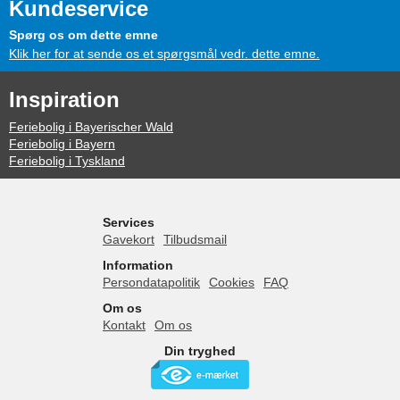
Kundeservice
Spørg os om dette emne
Klik her for at sende os et spørgsmål vedr. dette emne.
Inspiration
Feriebolig i Bayerischer Wald
Feriebolig i Bayern
Feriebolig i Tyskland
Services
Gavekort
Tilbudsmail
Information
Persondatapolitik
Cookies
FAQ
Om os
Kontakt
Om os
Din tryghed