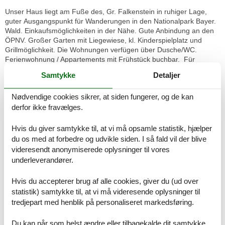
Unser Haus liegt am Fuße des, Gr. Falkenstein in ruhiger Lage,
guter Ausgangspunkt für Wanderungen in den Nationalpark Bayer.
Wald. Einkaufsmöglichkeiten in der Nähe. Gute Anbindung an den
ÖPNV. Großer Garten mit Liegewiese, kl. Kinderspielplatz und
Grillmöglichkeit. Die Wohnungen verfügen über Dusche/WC.
Ferienwohnung / Appartements mit Frühstück buchbar. Für
Sommer - und Winterurlauber sind Wanderwege und
Samtykke
Detaljer
Langlaufloipen in der Nähe.
Nødvendige cookies sikrer, at siden fungerer, og de kan
Konditionen
derfor ikke fravælges.
Anreise ab 14:00 Uhr
Hvis du giver samtykke til, at vi må opsamle statistik, hjælper
Stornierungen bis 14 Tage vor Anreise sind kostenfrei,
du os med at forbedre og udvikle siden. I så fald vil der blive
Stornierungen zwischen 14-7 Tagen vor der Anreise werden mit
videresendt anonymiserede oplysninger til vores
50% der Gesamtkosten berechnet, Stornierungen in den 7 Tagen
underleverandører.
vor der Anreise werden mit 100% der Gesamtkosten berechnet.
Hvis du accepterer brug af alle cookies, giver du (ud over
Das Appartement ist aufgeteilt in: 1 Schlafzimmer mit
statistik) samtykke til, at vi må videresende oplysninger til
Wohnbereich, seperaten Kochbereich, DU / WC / SAT / TV / W-LAN
tredjepart med henblik på personaliseret markedsføring.
und Balkon.
Konditionen
Du kan når som helst ændre eller tilbagekalde dit samtykke