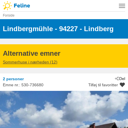
Forside
Lindbergmühle
 - 94227
 - Lindberg
Alternative emner
Sommerhuse i nærheden (12)
Del
2 personer
Emne nr.:
530-736680
Tilføj til favoritter