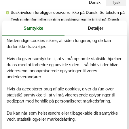
Dansk
Tysk
Beskrivelsen foreligger desværre ikke på Dansk. Se teksten på
Tysk nedenfor, eller se den maskinoversatte tekst på
Dansk
.
Samtykke
Detaljer
Bauernhof Sesterhenn, Appartement Dorfblick
Unser Betrieb liegt in dem kleinen Ort Junkersholz, oberhalb der
Nødvendige cookies sikrer, at siden fungerer, og de kan
Stadt Leichlingen. Er ist umgeben von Wiesen, Feldern und
derfor ikke fravælges.
Wäldern. Unser Hof ist seit 1936 im Familienbesitz und wird in der
dritten Generation geführt. Wir haben Rinder und neben dem
Hvis du giver samtykke til, at vi må opsamle statistik, hjælper
Futter für unsere Tiere bauen wir auch mehrere Sorten Kartoffeln
du os med at forbedre og udvikle siden. I så fald vil der blive
an, die wir in unserem Hofladen verkaufen. Auf
videresendt anonymiserede oplysninger til vores
unseren Blumenfeldern blühen von Frühjahr bis Herbst viele
underleverandører.
verschiedene Blumen und laden zum Selberschneiden ein. Unsere
modern eingerichteten Ferienwohnungen und Appartements sind
Hvis du accepterer brug af alle cookies, giver du (ud over
ideal als Ausgangspunkt für Ausflüge in die Umgebung oder als
Unterkunft bei Familienfeiern und Verwandtenbesuchen.
statistik) samtykke til, at vi må videresende oplysninger til
tredjepart med henblik på personaliseret markedsføring.
Unser kleines Appartement ist ausgestattet mit einem 1,40 m
breiten Bett, Kleiderschrank, Tisch und Stühle sowie einem SAT-
Du kan når som helst ændre eller tilbagekalde dit samtykke
Fernseher und verfügt über ein sehr schönes Duschbad. Ihnen
vedr. statistik og/eller markedsføring.
steht eine Küchenzeile mit 2-Platten Ceranfeld, Kühlschrank,
Mikrowelle, Wasserkocher und Kaffeemaschine zur Verfügung. Für