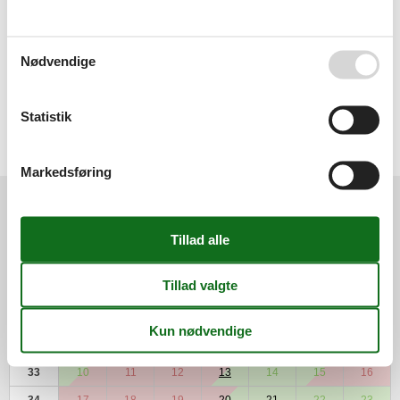
Sæbe
Toiletpapir
TV
Vandvarmer
Nødvendige
Miniferie
Statistik
Der er begrænset mulighed for miniferie hele året, typisk uden for
højsæsonen.
Markedsføring
Kalender
Ankomst
ma
ti
on
to
fr
lø
sø
31
1
2
32
3
4
5
6
7
8
9
33
10
11
12
13
14
15
16