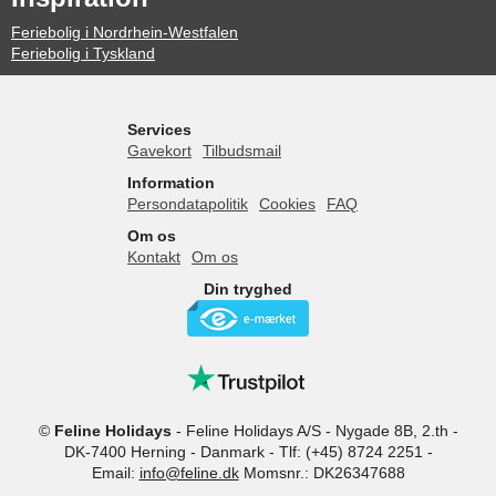
Feriebolig i Nordrhein-Westfalen
Feriebolig i Tyskland
Services
Gavekort
Tilbudsmail
Information
Persondatapolitik
Cookies
FAQ
Om os
Kontakt
Om os
Din tryghed
©
Feline Holidays
-
Feline Holidays A/S
-
Nygade 8B, 2.th -
DK-7400
Herning
-
Danmark -
Tlf:
(+45) 8724 2251
-
Email:
info@feline.dk
Momsnr.: DK26347688