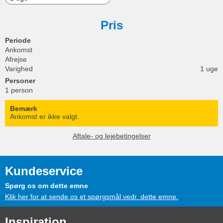
Pris
Periode
Ankomst
Afrejse
Varighed
1 uge
Personer
1 person
Bemærk
Ankomst er ikke valgt.
Aftale- og lejebetingelser
Kundeservice
Spørg os om dette emne
Klik her for at sende os et spørgsmål vedr. dette emne.
Inspiration