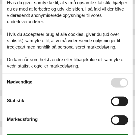
Hvis du giver samtykke til, at vi må opsamle statistik, hjælper
du os med at forbedre og udvikle siden. I så fald vil der blive
Ferielejlighed - 3 personer - Hauptstraße - 76889 - Gleiszellen-Gleishorbach
videresendt anonymiserede oplysninger til vores
Emne nr.:
530-506206
underleverandører.
3 personer
Hvis du accepterer brug af alle cookies, giver du (ud over
statistik) samtykke til, at vi må videresende oplysninger til
Ferielejlighed - 4 personer - Hauptstraße - 76889 - Gleiszellen-Gleishorbach
tredjepart med henblik på personaliseret markedsføring.
Emne nr.:
530-800268
4 personer
Du kan når som helst ændre eller tilbagekalde dit samtykke
vedr. statistik og/eller markedsføring.
Ferielejlighed - 2 personer - Hauptstraße - 76889 - Gleiszellen-Gleishorbach
Se også vores
Persondatapolitik
Emne nr.:
530-208176
Nødvendige
2 personer
Statistik
- 1 person - Höhenstraße - 76889 - Gleiszellen-Gleishorbach
Emne nr.:
530-927563
1 person
Markedsføring
Ferielejlighed - 3 personer - Hauptstraße - 76889 - Gleiszellen-Gleishorbach