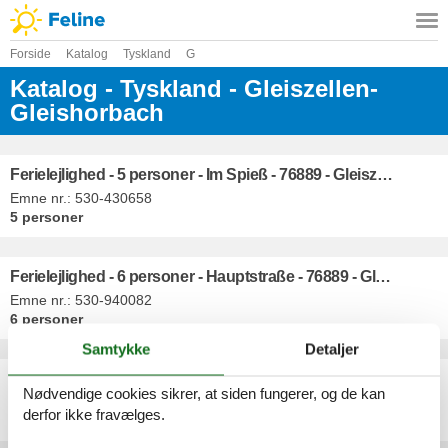
Forside
Katalog
Tyskland
G
Katalog - Tyskland - Gleiszellen-
Gleishorbach
Ferielejlighed - 5 personer - Im Spieß - 76889 - Gleiszellen-Gleishorbach
Emne nr.:
530-430658
5 personer
Ferielejlighed - 6 personer - Hauptstraße - 76889 - Gleiszellen-Gleishorbach
Emne nr.:
530-940082
6 personer
Samtykke
Detaljer
- 2 personer - Höhenstraße - 76889 - Gleiszellen-Gleishorbach
Nødvendige cookies sikrer, at siden fungerer, og de kan
Emne nr.:
530-153944
derfor ikke fravælges.
2 personer