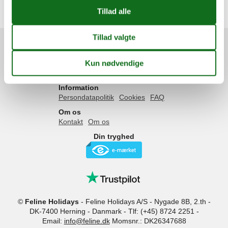
Emne nr.:
530-453590
3 personer
Services
Gavekort
Tilbudsmail
Information
Persondatapolitik
Cookies
FAQ
Om os
Kontakt
Om os
Din tryghed
©
Feline Holidays
-
Feline Holidays A/S
-
Nygade 8B, 2.th -
DK-7400
Herning
-
Danmark -
Tlf:
(+45) 8724 2251
-
Email:
info@feline.dk
Momsnr.: DK26347688