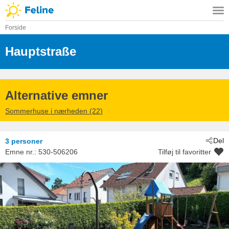
Forside
Hauptstraße
 - Gleiszellen-Gleishorbac
 - 76889
Alternative emner
Sommerhuse i nærheden (22)
Del
3 personer
Emne nr.:
530-506206
Tilføj til favoritter