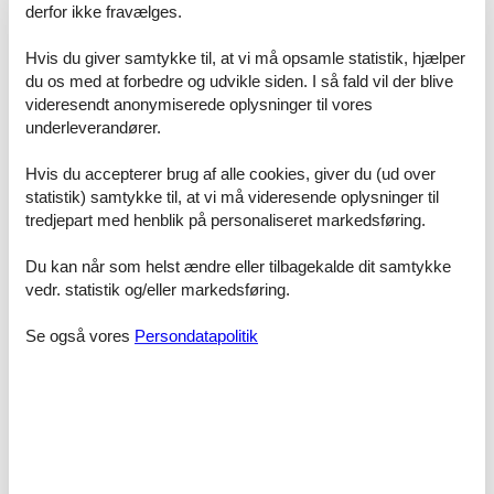
schönen Garten dürfen Sie gern zum Grillen nutzen.
derfor ikke fravælges.
Kostenloses WLAN steht zur Verfügung.
Partys oder Gruppenveranstaltungen sind auf dem Gelände der
Hvis du giver samtykke til, at vi må opsamle statistik, hjælper
Unterkunft streng verboten.
du os med at forbedre og udvikle siden. I så fald vil der blive
Haustiere sind nicht gestattet.
videresendt anonymiserede oplysninger til vores
underleverandører.
Unsere große Ferienwohnung 2 wurde 2025 renoviert. Sie ist 36qm
Hvis du accepterer brug af alle cookies, giver du (ud over
groß und in Bad, separates Schlafzimmer und Ess-/Wohnbereich
aufgeteilt. Sie ist hell und liebevoll eingerichtet. Im Schlafbereich ist
statistik) samtykke til, at vi må videresende oplysninger til
ein großes Doppelbett, Schrank und Kleiderständer. Der
tredjepart med henblik på personaliseret markedsføring.
Ess-/Wohnraum verfügt über eine ausziehbare Schlafcouch,
Beistelltisch, Küche und einen Esstisch mit 4 Stühlen. Die Küche ist
Du kan når som helst ændre eller tilbagekalde dit samtykke
ausgestattet mit Kühlschrank, 2-Plattenkochfeld und Spüle. Teller
vedr. statistik og/eller markedsføring.
und Besteck sowie Gläser und Tassen sind mehrfach vorhanden.
Als Begrüßung erhalten alle unsere Gäste die erste Flasche Wein
Se også vores
Persondatapolitik
oder Traubensaft zur Verkostung geschenkt.
Faciliteter
Børnefaciliteter
Familievenlig