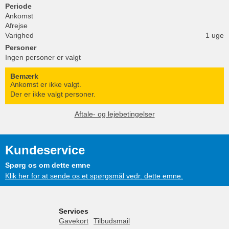
Periode
Ankomst
Afrejse
Varighed
1 uge
Personer
Ingen personer er valgt
Bemærk
Ankomst er ikke valgt.
Der er ikke valgt personer.
Aftale- og lejebetingelser
Kundeservice
Spørg os om dette emne
Klik her for at sende os et spørgsmål vedr. dette emne.
Services
Gavekort
Tilbudsmail