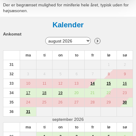
Der er begrænset mulighed for miniferie hele året, typisk uden for
højsæsonen.
Kalender
Ankomst
ma
ti
on
to
fr
lø
sø
31
1
2
32
3
4
5
6
7
8
9
33
10
11
12
13
14
15
16
34
17
18
19
20
21
22
23
35
24
25
26
27
28
29
30
36
31
september 2026
ma
ti
on
to
fr
lø
sø