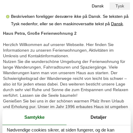
Dansk
Tysk
Beskrivelsen foreligger desværre ikke på Dansk. Se teksten på
Tysk nedenfor, eller se den maskinoversatte tekst på
Dansk
.
Haus Petra, Große Ferienwohnung 2
Herzlich Willkommen auf unserer Webseite. Hier finden Sie
Informationen zu unseren Ferienwohnungen, Aktivitäten im
Umkreis und Kontaktinformationen.
Nutzen Sie die wunderschöne Umgebung der Ferienwohnung für
lange Wanderungen, Fahrradtouren und Spaziergänge. Viele
Wanderungen kann man von unserem Haus aus starten. Der
Schwierigkeitsgrad der Wanderwege reicht von leicht bis schwer –
also ist für jeden etwas dabei. Des weiteren besticht unsere Lage
durch sehr viel Ruhe und Sonne die zum Entspannen und Relaxen
verführt. Lassen sie die Seele baumeln!
Genießen Sie bei uns in der schönen warmen Pfalz Ihren Urlaub
und Erholung pur. Unser im Jahr 1996 erbautes Haus ist umgeben
von einem Rebenmeer, Bäumen und lebendiger, unberührter
Samtykke
Detaljer
Natur.
Kostenlose Parkplätze befinden sich direkt vor dem Haus. Für
Kinder bieten wir einen Spielbereich im Freien und unseren
Nødvendige cookies sikrer, at siden fungerer, og de kan