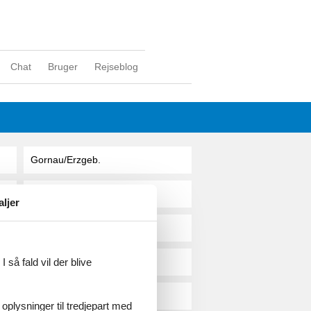
Chat
Bruger
Rejseblog
Gornau/Erzgeb.
Gorow
aljer
Gosberg
 så fald vil der blive
Gosdorf
Goslar
 oplysninger til tredjepart med