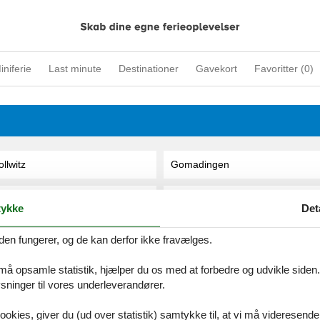
iniferie
Last minute
Destinationer
Gavekort
Favoritter (
0
)
llwitz
Gomadingen
llwitz (Insel Poel)
Gondershausen
ykke
Det
llwitz/Poel
Goosefeld
den fungerer, og de kan derfor ikke fravælges.
 må opsamle statistik, hjælper du os med at forbedre og udvikle siden. I
olmbach
Gorden Staubitz
ninger til vores underleverandører.
olßen
Gorleben
ookies, giver du (ud over statistik) samtykke til, at vi må videresende