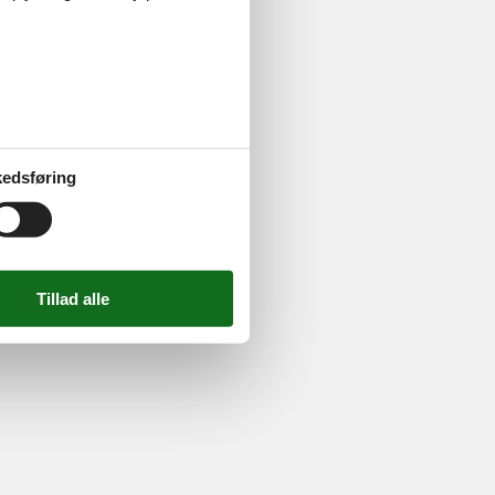
ghed
edsføring
724 2251
-
Email:
info@feline.dk