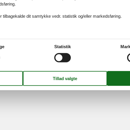
dsføring.
10
11
12
...
>
>>
 tilbagekalde dit samtykke vedr. statistik og/eller markedsføring.
ices
Information
Om os
Din try
kort
Persondatapolitik
Kontakt
smail
Cookies
Om os
FAQ
ge
Statistik
Mark
idays A/S
-
Nygade 8B, 2.th -
DK-7400
Herning
-
Danmark -
Tlf:
(+45) 8
Momsnr.: DK26347688
Følg os