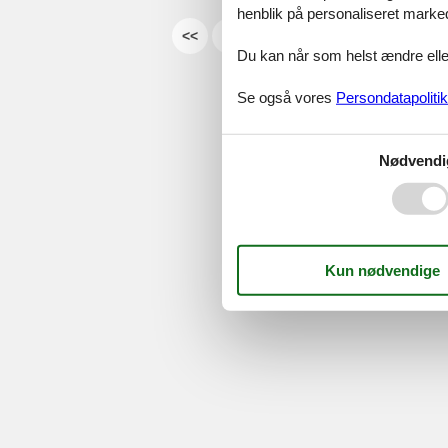
henblik på personaliseret marke
<<
<
...
6
7
8
9
Du kan når som helst ændre eller
Serv
Se også vores
Persondatapolitik
Gave
Tilbud
Nødvendi
©
Feline Holidays
-
Feline Hol