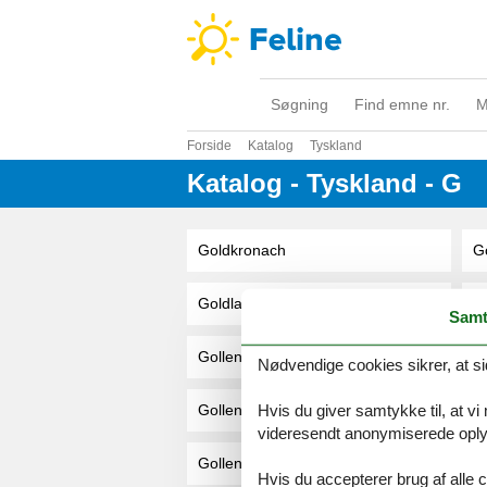
Søgning
Find emne nr.
M
Forside
Katalog
Tyskland
Katalog - Tyskland - G
Goldkronach
Go
Goldlauter-Heidersbach
Go
Samt
Gollenberg
Go
Nødvendige cookies sikrer, at si
Hvis du giver samtykke til, at vi
Gollendorf
G
videresendt anonymiserede oplys
Gollenshausen
G
Hvis du accepterer brug af alle c