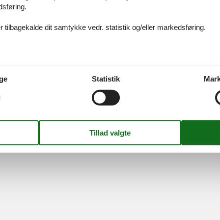
dsføring.
11
12
13
...
>
>>
 tilbagekalde dit samtykke vedr. statistik og/eller markedsføring.
ices
Information
Om os
Din try
kort
Persondatapolitik
Kontakt
smail
Cookies
Om os
FAQ
ge
Statistik
Mark
idays A/S
-
Nygade 8B, 2.th -
DK-7400
Herning
-
Danmark -
Tlf:
(+45) 8
Momsnr.: DK26347688
Følg os