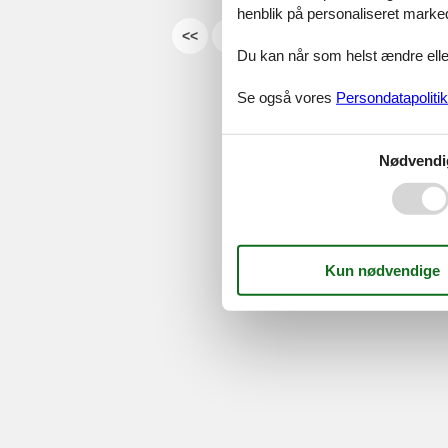
henblik på personaliseret marke
<<
<
...
7
8
9
10
Du kan når som helst ændre eller
Serv
Se også vores
Persondatapolitik
Gave
Tilbud
Nødvendi
©
Feline Holidays
-
Feline Hol