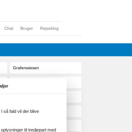
Chat
Bruger
Rejseblog
Grafenwiesen
Grafing
aljer
Grafrath
 så fald vil der blive
Grafschaft
Graifenau
 oplysninger til tredjepart med