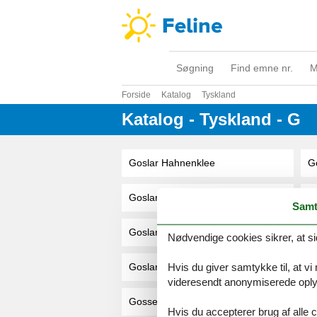
Søgning
Find emne nr.
M
Forside
Katalog
Tyskland
Katalog - Tyskland - G
Goslar Hahnenklee
G
Goslar Ot Hahnenklee
Go
Samt
Goslar/Hahnenklee
G
Nødvendige cookies sikrer, at si
Hvis du giver samtykke til, at vi
Goslar-Hahnenklee
G
videresendt anonymiserede oplys
Gossersweiler-Stein
G
Hvis du accepterer brug af alle c