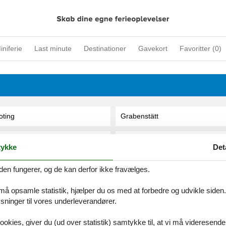
iniferie
Last minute
Destinationer
Gavekort
Favoritter (
0
)
oting
Grabenstätt
tteszell
Grabowhöfe
ykke
Det
ottmadingen
Grafenau
den fungerer, og de kan derfor ikke fravælges.
 må opsamle statistik, hjælper du os med at forbedre og udvikle siden. I
oyatz
Grafengehaig
ninger til vores underleverandører.
rabenitz
Grafenhausen
ookies, giver du (ud over statistik) samtykke til, at vi må videresende