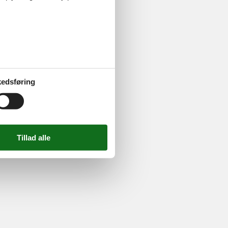
ghed
edsføring
724 2251
-
Email:
info@feline.dk