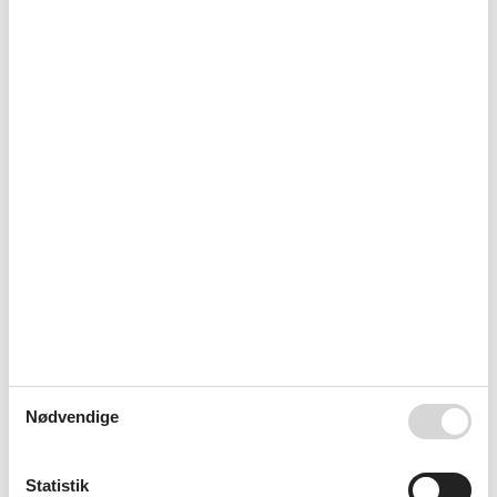
Børnefaciliteter
Familievenlig
Grundlæggende faciliteter
Byggeår
1997
Størrelse
25 m²
År renoveret
2019
Indkvartering Faciliteter
Allergivenlig
Avancerede rengøringsmetoder i brug
BBQ
Bevidst undgåelse af spild
Cykelvenlig
Energibesparende belysning
Ikke-ryger hus
Kontaktløs ind-/udtjekning
Vandrer venlig
Omgivende faciliteter
Cykelrum
Nødvendige
Have til brug
Parkeringsplads
Siddeplads i haven
Statistik