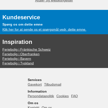
Aftale- og lejebetingelser
Kundeservice
Spørg os om dette emne
Klik her for at sende os et spørgsmål vedr. dette emne.
Inspiration
Feriebolig i Fränkische Schweiz
Feriebolig i Oberfranken
Feriebolig i Bayern
Feriebolig i Tyskland
Services
Gavekort
Tilbudsmail
Information
Persondatapolitik
Cookies
FAQ
Om os
Kontakt
Om os