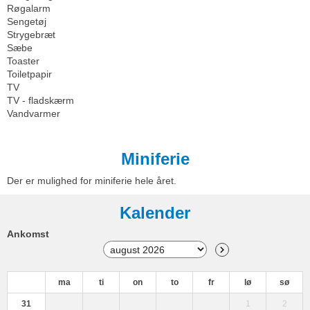
Røgalarm
Sengetøj
Strygebræt
Sæbe
Toaster
Toiletpapir
TV
TV - fladskærm
Vandvarmer
Miniferie
Der er mulighed for miniferie hele året.
Kalender
Ankomst
ma
ti
on
to
fr
lø
sø
31
1
2