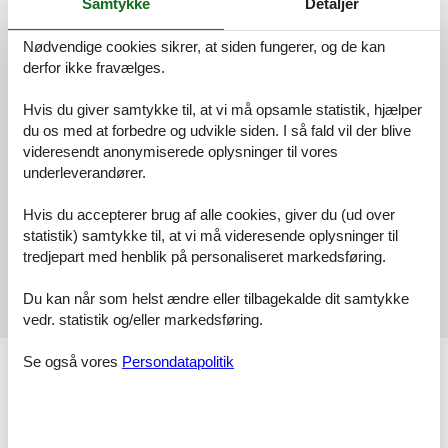
Samtykke
Detaljer
Vores gæsteanmeldelser
Eksterne anmeldelser
Nødvendige cookies sikrer, at siden fungerer, og de kan
4,4
derfor ikke fravælges.
Hvis du giver samtykke til, at vi må opsamle statistik, hjælper
du os med at forbedre og udvikle siden. I så fald vil der blive
Faciliteter:
4,3
videresendt anonymiserede oplysninger til vores
Rengøring:
4,8
underleverandører.
Venlighed:
4,5
Hvis du accepterer brug af alle cookies, giver du (ud over
Beliggenhed:
4,3
statistik) samtykke til, at vi må videresende oplysninger til
Værdi for pengene:
3,8
tredjepart med henblik på personaliseret markedsføring.
Eksterne anmeldelser
Du kan når som helst ændre eller tilbagekalde dit samtykke
Ingen detaljerede eksterne anmeldelser
vedr. statistik og/eller markedsføring.
Se også vores
Persondatapolitik
Faciliteter
Afstande
Over havniveau
410 m
Til (kur)parken/skoven
500 m