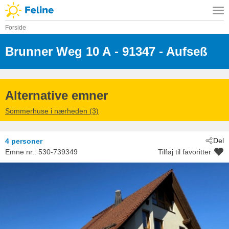
Forside
Brunner Weg 10 A
 - 91347
 - Aufseß
Alternative emner
Sommerhuse i nærheden (3)
Del
4 personer
Emne nr.:
530-739349
Tilføj til favoritter