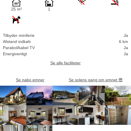
25 m²
1
Tilbyder miniferie
Ja
Afstand indkøb
6 km
Parabol/kabel TV
Ja
Energivenligt
Ja
Se alle faciliteter
Se nabo emner
Se solens gang om emnet
😎