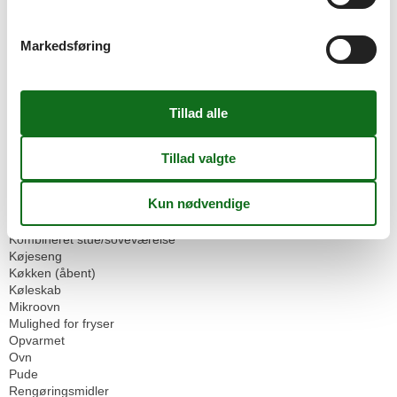
Servicefaciliteter
Allergikere (dyrefri)
Bad/toilet
Markedsføring
Brandslukker
Dobbeltseng
Dyr ikke tilladt
Eisen
Flise/marmorgulv
Højstol
Håndklæder
Hårtørrer
Ikke-rygere
Kabel/Sat
Kaffemaskine
Kombineret stue/soveværelse
Køjeseng
Køkken (åbent)
Køleskab
Mikroovn
Mulighed for fryser
Opvarmet
Ovn
Pude
Rengøringsmidler