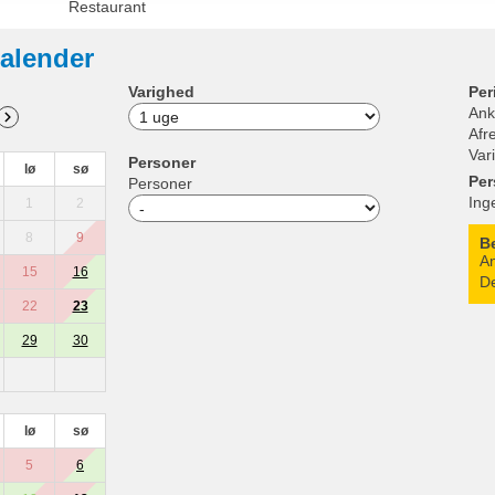
Restaurant
alender
Varighed
Per
Ank
Afr
Var
Personer
lø
sø
Per
Personer
Ing
1
2
8
9
B
An
15
16
De
22
23
29
30
lø
sø
5
6