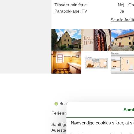
Tilbyder miniferie
Nej
Op
Parabol/kabel TV
Ja
Se alle facili
Beskrivelsen foreligger desværre ikke 
Samt
Ferienhaus für 8 Gäste mit 170m² in Auer
Nødvendige cookies sikrer, at si
Sanft geschwungene Hügel, die Idylle der u
Auerstedt steht für erholsame Aufenthalte m