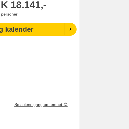
KK
18.141,-
personer
g kalender
Se solens gang om emnet
😎