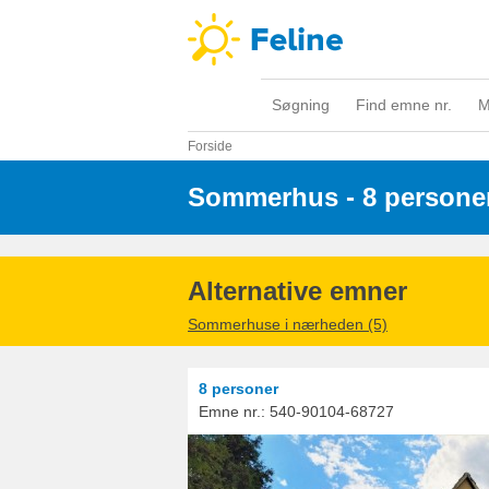
Søgning
Find emne nr.
M
Forside
Sommerhus - 8 persone
Alternative emner
Sommerhuse i nærheden (5)
8 personer
Emne nr.:
540-90104-68727