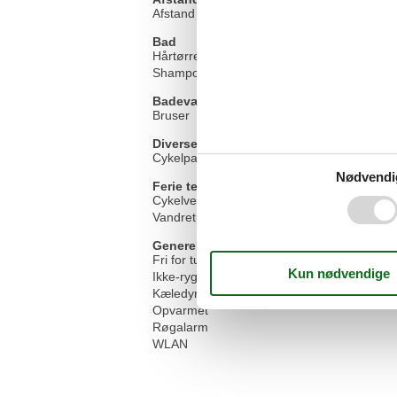
Afstand vandresti/cykelsti 100-500m
Bad
Hårtørrer
Shampoo
Badeværelse
Bruser
Diverse
Cykelparkeringsplads
Nødvendi
Ferie temaer
Cykelvenlig
Vandretur
Generelt udstyr
Fri for turistskat
Ikke-rygere
Kæledyr er ikke tilladt
Opvarmet
Røgalarm
WLAN