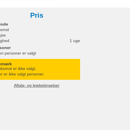
Pris
iode
omst
ejse
ighed
1 uge
soner
en personer er valgt
emærk
komst er ikke valgt.
r er ikke valgt personer.
Aftale- og lejebetingelser