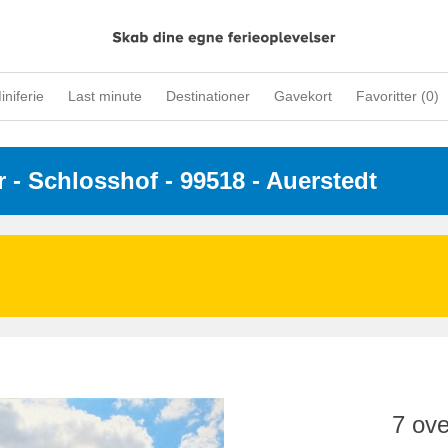
iniferie
Last minute
Destinationer
Gavekort
Favoritter (
0
)
r
 - 
Schlosshof
 - 99518
 - Auerstedt
7 ove