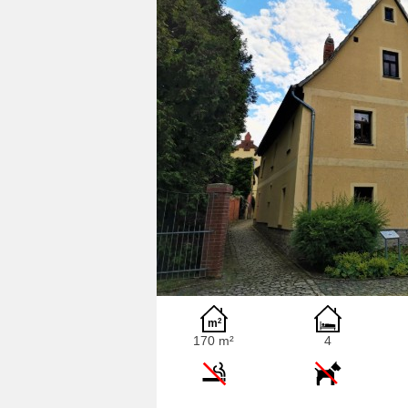
170 m²
4