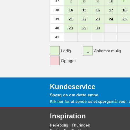
37
7
8
9
10
11
38
14
15
16
17
18
39
21
22
23
24
25
40
28
29
30
41
Ledig
Ankomst mulig
Optaget
Kundeservice
Spørg os om dette emne
Klik her for at sende os et spørgsmål vedr.
Inspiration
Feriebolig i Thüringen