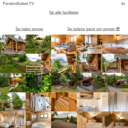
Parabol/kabel TV
Ja
Se alle faciliteter
Se nabo emner
Se solens gang om emnet
😎