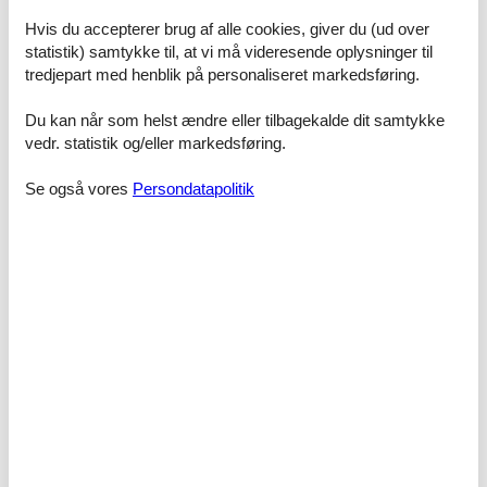
Schlafzimmer, 4 Personen
Hvis du accepterer brug af alle cookies, giver du (ud over
Verdunklungsvorhänge, Kleiderschrank
statistik) samtykke til, at vi må videresende oplysninger til
Kingsize-Bett (Offenes Fußteil)
tredjepart med henblik på personaliseret markedsføring.
Kleiner Doppel-Futon (Offenes Fußteil)
Du kan når som helst ændre eller tilbagekalde dit samtykke
vedr. statistik og/eller markedsføring.
Faciliteter
Se også vores
Persondatapolitik
Aktiviteter
Cykling
Vandreture
Badeværelse
Badeværelse vindue
Bruseantal
1
Bruser
Håndklæder
Håndvask
Hårtørrer
WC
Grundlæggende
Børn velkomne
Ikke-ryger