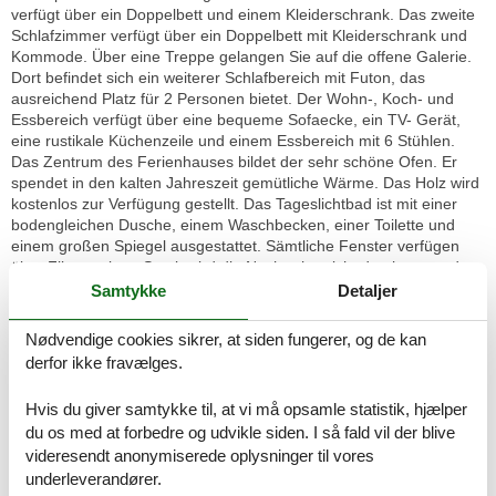
verfügt über ein Doppelbett und einem Kleiderschrank. Das zweite
Schlafzimmer verfügt über ein Doppelbett mit Kleiderschrank und
Kommode. Über eine Treppe gelangen Sie auf die offene Galerie.
Dort befindet sich ein weiterer Schlafbereich mit Futon, das
ausreichend Platz für 2 Personen bietet. Der Wohn-, Koch- und
Essbereich verfügt über eine bequeme Sofaecke, ein TV- Gerät,
eine rustikale Küchenzeile und einem Essbereich mit 6 Stühlen.
Das Zentrum des Ferienhauses bildet der sehr schöne Ofen. Er
spendet in den kalten Jahreszeit gemütliche Wärme. Das Holz wird
kostenlos zur Verfügung gestellt. Das Tageslichtbad ist mit einer
bodengleichen Dusche, einem Waschbecken, einer Toilette und
einem großen Spiegel ausgestattet. Sämtliche Fenster verfügen
über Fliegengitter. Somit wird die Nachtruhe nicht durch surrende
Plagegeister gestört. Auf der sehr schönen Terrasse können Sie in
Samtykke
Detaljer
geselliger Runde den Tag ausklinken lassen oder am Morgen die
ersten Sonnenstrahlen genießen. Auf dem Grundstück befinden
Nødvendige cookies sikrer, at siden fungerer, og de kan
sich insgesamt 3 absperrbare Parkplätze. Das Ferienhaus wird mit
derfor ikke fravælges.
einer Luft/Wärmepumpe betrieben. Fahrräder können bequem im
abschließbaren Schuppen untergestellt werden
Hvis du giver samtykke til, at vi må opsamle statistik, hjælper
Raumaufteilung
Schlafzimmer, 2 Personen
du os med at forbedre og udvikle siden. I så fald vil der blive
Verdunklungsvorhänge, Kleiderschrank
videresendt anonymiserede oplysninger til vores
Kingsize-Bett (Offenes Fußteil)
underleverandører.