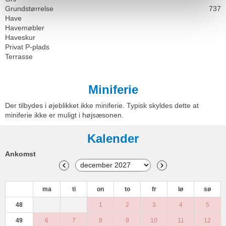
Grundstørrelse
737
Have
Havemøbler
Haveskur
Privat P-plads
Terrasse
Miniferie
Der tilbydes i øjeblikket ikke miniferie. Typisk skyldes dette at
miniferie ikke er muligt i højsæsonen.
Kalender
Ankomst
ma
ti
on
to
fr
lø
sø
48
1
2
3
4
5
49
6
7
8
9
10
11
12