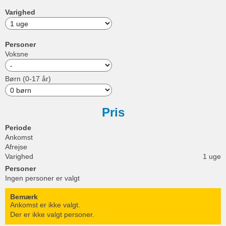
Varighed
Personer
Voksne
Børn (0-17 år)
Pris
Periode
Ankomst
Afrejse
Varighed
1 uge
Personer
Ingen personer er valgt
Bemærk
Ankomst er ikke valgt.
Der er ikke valgt personer.