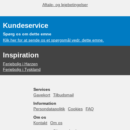
Aftale- og lejebetingelser
Kundeservice
Spørg os om dette emne
Klik her for at sende os et spørgsmål vedr. dette emne.
Inspiration
Feriebolig i Harzen
Feriebolig i Tyskland
Services
Gavekort
Tilbudsmail
Information
Persondatapolitik
Cookies
FAQ
Om os
Kontakt
Om os