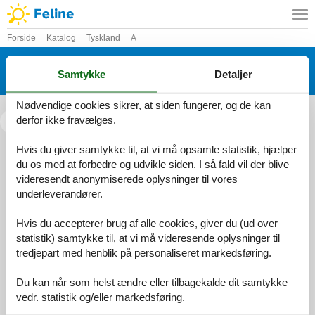
Forside
Katalog
Tyskland
A
Katalog - Tyskland - Ahlbeck
Samtykke
Detaljer
(Seebad)
Nødvendige cookies sikrer, at siden fungerer, og de kan
derfor ikke fravælges.
<<
<
...
96
97
Hvis du giver samtykke til, at vi må opsamle statistik, hjælper
du os med at forbedre og udvikle siden. I så fald vil der blive
Services
videresendt anonymiserede oplysninger til vores
Gavekort
Tilbudsmail
underleverandører.
Information
Persondatapolitik
Cookies
FAQ
Hvis du accepterer brug af alle cookies, giver du (ud over
Om os
statistik) samtykke til, at vi må videresende oplysninger til
Kontakt
Om os
tredjepart med henblik på personaliseret markedsføring.
Din tryghed
Du kan når som helst ændre eller tilbagekalde dit samtykke
vedr. statistik og/eller markedsføring.