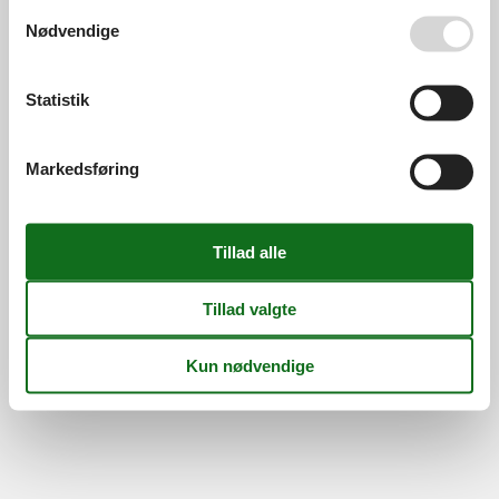
Se også vores
Persondatapolitik
Nødvendige
©
Feline Holidays
-
Feline Holidays A/S
-
Nygade 8B, 2.th -
DK-7400
Herning
-
Danmark -
Tlf:
(+45) 8724 2251
-
Statistik
Email:
info@feline.dk
Momsnr.: DK26347688
Følg os
Markedsføring