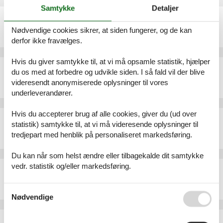
Samtykke
Detaljer
Ferielejlighed - 2 personer - Strandstraße - 17419 - Ahlbeck (Seebad)
Emne nr.:
552-117410
Nødvendige cookies sikrer, at siden fungerer, og de kan
2 personer
derfor ikke fravælges.
Hvis du giver samtykke til, at vi må opsamle statistik, hjælper
Ferielejlighed - 4 personer - Wilhelmstraße - 17419 - Ahlbeck (Seebad)
du os med at forbedre og udvikle siden. I så fald vil der blive
Emne nr.:
552-107322
videresendt anonymiserede oplysninger til vores
4 personer
underleverandører.
Hvis du accepterer brug af alle cookies, giver du (ud over
Ferielejlighed - 2 personer - Jägersberg 17 (Zufahrt über Gothenweg) - 17419 - Ahlbeck (Seebad)
statistik) samtykke til, at vi må videresende oplysninger til
Emne nr.:
530-649620
tredjepart med henblik på personaliseret markedsføring.
2 personer
Du kan når som helst ændre eller tilbagekalde dit samtykke
vedr. statistik og/eller markedsføring.
Ferielejlighed - 3 personer - Vinetastraße - 17419 - Ahlbeck (Seebad)
Emne nr.:
552-170126
Se også vores
Persondatapolitik
3 personer
Nødvendige
Ferielejlighed - 2 personer - Kurstraße - 17419 - Ahlbeck (Seebad)