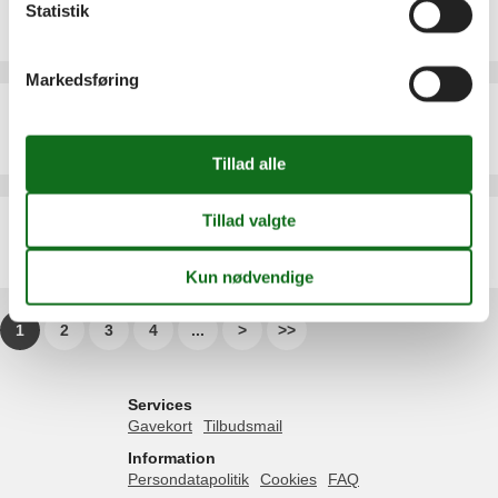
Statistik
Emne nr.:
552-186792
2 personer
Markedsføring
Ferielejlighed - 3 personer - Goethestraße - 17419 - Ahlbeck (Seebad)
Emne nr.:
552-106061
3 personer
Ferielejlighed - 3 personer - Dünenstraße - 17419 - Ahlbeck (Seebad)
Emne nr.:
552-105949
3 personer
heraf 1 barn (0-17 år)
1
2
3
4
...
>
>>
Services
Gavekort
Tilbudsmail
Information
Persondatapolitik
Cookies
FAQ