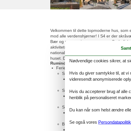
Velkommen til dette topmoderne hus, som er
mod alle verdenshjørner! I S4 er der skråvæ
Bær og svampe i sensommeren. Gode fiskemu
aktivitetsmuligheder året rundt. Alpinanlæg
Samt
nationalparken 'Store Mosse' eller hvad med
huset. Der er flere elgparker i området.
Nødvendige cookies sikrer, at si
Rumindretning
Feriebolig
Hvis du giver samtykke til, at vi
Soveværelse, 2 personer
videresendt anonymiserede oplys
Dobbeltseng
Soveværelse, 2 personer
Hvis du accepterer brug af alle c
Enkelt seng
henblik på personaliseret marke
Soveværelse, 2 personer
Du kan når som helst ændre eller
Dobbeltseng
Se også vores
Persondatapolitik
Badeværelse
WC. Varmt og koldt vand, Bruser