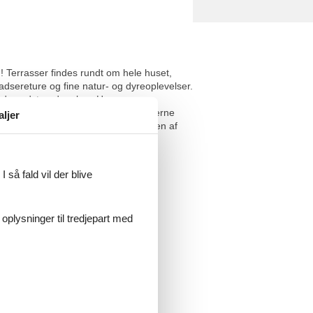
! Terrasser findes rundt om hele huset,
adsereture og fine natur- og dyreoplevelser.
d sandstrand og bro. Her er
 fra huset. Jönköping 50 km. Besøg gerne
aljer
 begynde på Munkaleden lige ved siden af
 så fald vil der blive
 oplysninger til tredjepart med