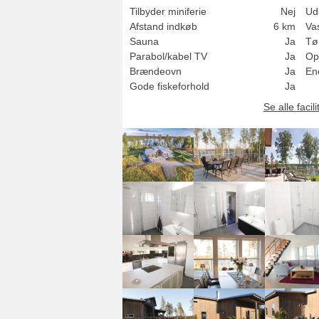
Tilbyder miniferie
Nej
Uds
Afstand indkøb
6 km
Va
Sauna
Ja
Tø
Parabol/kabel TV
Ja
Op
Brændeovn
Ja
Ene
Gode fiskeforhold
Ja
Se alle facili