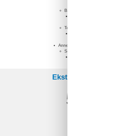
Badeværelse
WC. Varmt og koldt vand, Bruser
Terrasse
Åben og overdækket terrasse
Anneks
Soveværelse, 2 personer
Enkelt seng
Eksterne anmeldelser
5,0