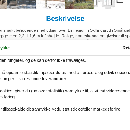
Beskrivelse
 smukt beliggende med udsigt over Linnesjön, i Skillingaryd i Småland
gge med 2,2 til 1,6 m loftshøjde. Rolige, naturskønne omgivelser til sp
ligheder i søen, hvor I har adgang til egen båd. Egen badeplads me
get Isaberg Hestra ligger 50 km fra huset, og langrend har I kun 6 km
ykke
Det
 en tur til Astrid Lindgrens Värld? For jer som gerne vil vandre, kan I
den fungerer, og de kan derfor ikke fravælges.
 må opsamle statistik, hjælper du os med at forbedre og udvikle siden. I
ninger til vores underleverandører.
ookies, giver du (ud over statistik) samtykke til, at vi må videresende
dsføring.
 tilbagekalde dit samtykke vedr. statistik og/eller markedsføring.