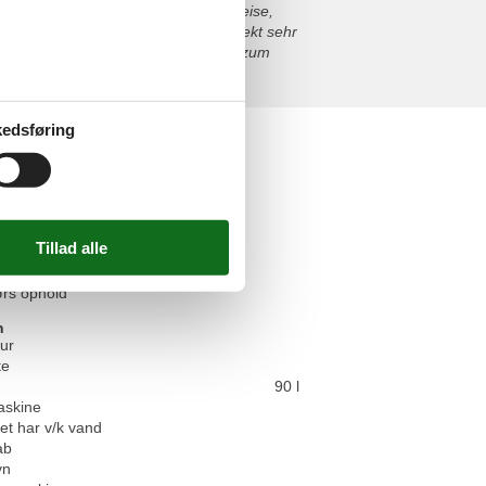
reichbar und waren sehr höflich. Anreise,
 reibungslos ab.Wir können das Objekt sehr
genießen möchten. Ein schöner Ort zum
edsføring
ter
båd type 1
tshavemøbler
Collection
 hus
 havet
rs ophold
n
ur
te
90 l
askine
t har v/k vand
ab
vn