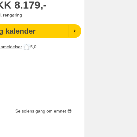
KK
8.179,-
l. rengøring
g kalender
anmeldelser
5,0
Se solens gang om emnet
😎