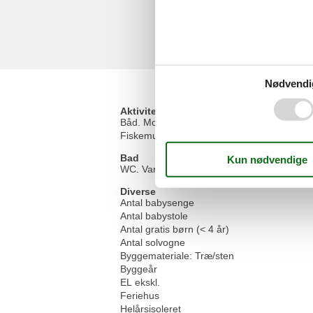
Nødvendi
Aktiviteter
Båd. Motor kan lejes
13 f
Fiskemulighed, Hav
Bad
WC. Varmt og koldt vand
Diverse
Antal babysenge
Antal babystole
Antal gratis børn (< 4 år)
Antal solvogne
Byggemateriale: Træ/sten
Byggeår
EL ekskl.
Feriehus
Helårsisoleret