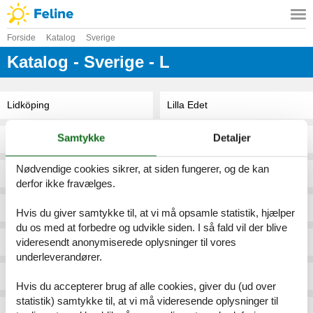
Forside
Katalog
Sverige
Katalog - Sverige - L
Lidköping
Lilla Edet
Samtykke
Detaljer
Lidköping/Hindens Rev
Lilla Edet / Ryrsjön
Nødvendige cookies sikrer, at siden fungerer, og de kan
Lidköping/Källby
Lilla Föreberg/Kvarnen
derfor ikke fravælges.
Liljedal
Lilla Vik/Simrishamn/Kivik
Hvis du giver samtykke til, at vi må opsamle statistik, hjælper
du os med at forbedre og udvikle siden. I så fald vil der blive
videresendt anonymiserede oplysninger til vores
Liljendal/Ramkvilla
Lilla Vingården/Unnaryd/Hylte
underleverandører.
Liljenäs Gård Karstad
Lillarp/Kösen
Hvis du accepterer brug af alle cookies, giver du (ud over
statistik) samtykke til, at vi må videresende oplysninger til
Lilla Askerön
Lillebo Kållandsö