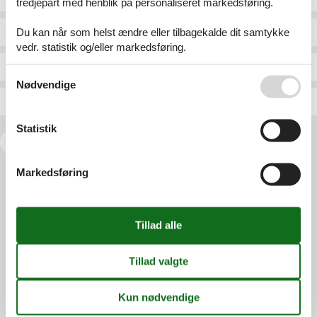
tredjepart med henblik på personaliseret markedsføring.
Du kan når som helst ændre eller tilbagekalde dit samtykke
Lilla Brattön / Tjörn
Lillängsbergsvägen 15
vedr. statistik og/eller markedsføring.
Lilla Brattön/Tjörn
Lima
Se også vores
Persondatapolitik
Nødvendige
Lilla Dämbol
Lima Sälen
Statistik
<<
<
1
2
3
4
5
6
...
>
>>
Markedsføring
Services
Gavekort
Tilbudsmail
Information
Persondatapolitik
Cookies
FAQ
Om os
Kontakt
Om os
Din tryghed