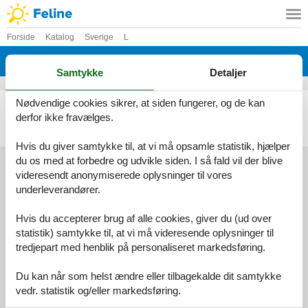
Forside
Katalog
Sverige
L
Katalog - Sverige - Lilla Dämbol
Samtykke
Detaljer
Nødvendige cookies sikrer, at siden fungerer, og de kan
Sommerhus - 4 personer - Dämbol - Lilla Dämbol - 642 97 - Bettna
derfor ikke fravælges.
Emne nr.:
148-S67179
4 personer
Hvis du giver samtykke til, at vi må opsamle statistik, hjælper
du os med at forbedre og udvikle siden. I så fald vil der blive
videresendt anonymiserede oplysninger til vores
underleverandører.
Services
Gavekort
Tilbudsmail
Hvis du accepterer brug af alle cookies, giver du (ud over
Information
statistik) samtykke til, at vi må videresende oplysninger til
Persondatapolitik
Cookies
FAQ
tredjepart med henblik på personaliseret markedsføring.
Om os
Kontakt
Om os
Du kan når som helst ændre eller tilbagekalde dit samtykke
vedr. statistik og/eller markedsføring.
Din tryghed