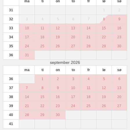
ma
ti
on
to
fr
lø
sø
31
1
2
32
3
4
5
6
7
8
9
33
10
11
12
13
14
15
16
34
17
18
19
20
21
22
23
35
24
25
26
27
28
29
30
36
31
september 2026
ma
ti
on
to
fr
lø
sø
36
1
2
3
4
5
6
37
7
8
9
10
11
12
13
38
14
15
16
17
18
19
20
39
21
22
23
24
25
26
27
40
28
29
30
41