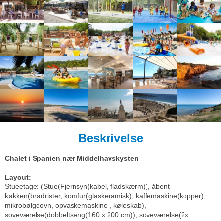
Beskrivelse
Chalet i Spanien nær Middelhavskysten
Layout:
Stueetage: (Stue(Fjernsyn(kabel, fladskærm)), åbent
køkken(brødrister, komfur(glaskeramisk), kaffemaskine(kopper),
mikrobølgeovn, opvaskemaskine , køleskab),
soveværelse(dobbeltseng(160 x 200 cm)), soveværelse(2x