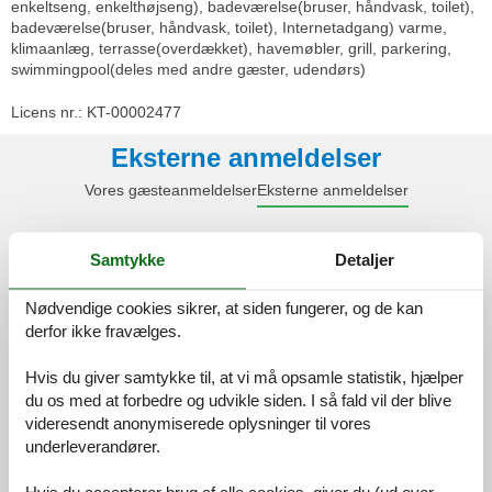
enkeltseng, enkelthøjseng), badeværelse(bruser, håndvask, toilet),
badeværelse(bruser, håndvask, toilet), Internetadgang) varme,
klimaanlæg, terrasse(overdækket), havemøbler, grill, parkering,
swimmingpool(deles med andre gæster, udendørs)
Licens nr.: KT-00002477
Eksterne anmeldelser
Vores gæsteanmeldelser
Eksterne anmeldelser
4,6
Samtykke
Detaljer
Nødvendige cookies sikrer, at siden fungerer, og de kan
10 eksterne anmeldelser
derfor ikke fravælges.
Hvis du giver samtykke til, at vi må opsamle statistik, hjælper
4,5
april 2026
du os med at forbedre og udvikle siden. I så fald vil der blive
Generel:
videresendt anonymiserede oplysninger til vores
Insgesamt eine solide Wahl für einen kurzen Aufenthalt, Die
Schlafzimmer waren komfortabel, und die Klimaanlage hielt uns an
underleverandører.
den heißen Tagen kühl, Auch das Parken war praktisch,