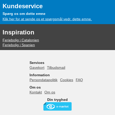
Kundeservice
Spørg os om dette emne
Klik her for at sende os et spørgsmål vedr. dette emne.
Inspiration
Feriebolig i Catalonien
Feriebolig i Spanien
Services
Gavekort
Tilbudsmail
Information
Persondatapolitik
Cookies
FAQ
Om os
Kontakt
Om os
Din tryghed