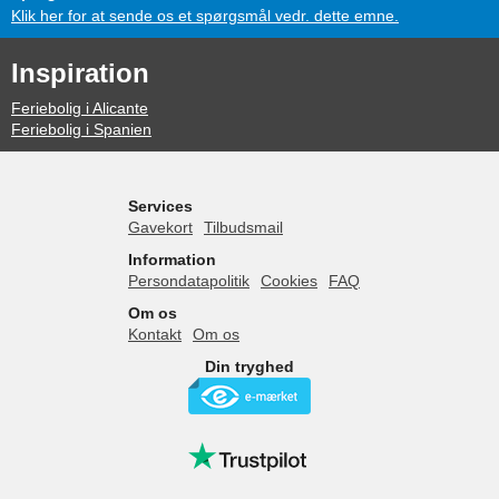
Klik her for at sende os et spørgsmål vedr. dette emne.
Inspiration
Feriebolig i Alicante
Feriebolig i Spanien
Services
Gavekort
Tilbudsmail
Information
Persondatapolitik
Cookies
FAQ
Om os
Kontakt
Om os
Din tryghed