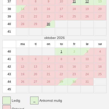
37
7
8
9
10
11
12
13
38
14
15
16
17
18
19
20
39
21
22
23
24
25
26
27
40
28
29
30
41
oktober 2026
ma
ti
on
to
fr
lø
sø
40
1
2
3
4
41
5
6
7
8
9
10
11
42
12
13
14
15
16
17
18
43
19
20
21
22
23
24
25
44
26
27
28
29
30
31
45
Ledig
Ankomst mulig
Optaget