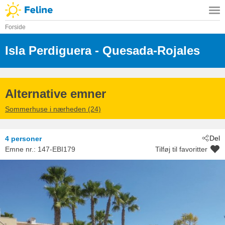
Forside
Isla Perdiguera
 - Quesada-Rojales
 - 03170
 - Quesada/Rojales
Alternative emner
Sommerhuse i nærheden (24)
Del
4 personer
Emne nr.:
147-EBI179
Tilføj til favoritter