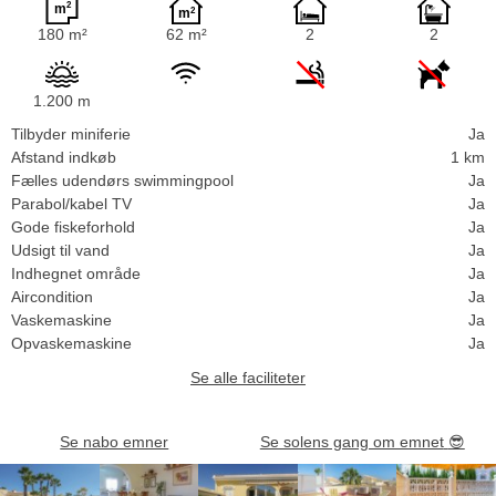
180 m²
62 m²
2
2
1.200 m
Tilbyder miniferie
Ja
Afstand indkøb
1 km
Fælles udendørs swimmingpool
Ja
Parabol/kabel TV
Ja
Gode fiskeforhold
Ja
Udsigt til vand
Ja
Indhegnet område
Ja
Aircondition
Ja
Vaskemaskine
Ja
Opvaskemaskine
Ja
Se alle faciliteter
Se nabo emner
Se solens gang om emnet
😎