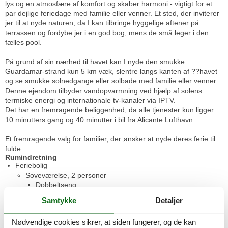
lys og en atmosfære af komfort og skaber harmoni - vigtigt for et
par dejlige feriedage med familie eller venner. Et sted, der inviterer
jer til at nyde naturen, da I kan tilbringe hyggelige aftener på
terrassen og fordybe jer i en god bog, mens de små leger i den
fælles pool.
På grund af sin nærhed til havet kan I nyde den smukke
Guardamar-strand kun 5 km væk, slentre langs kanten af ??havet
og se smukke solnedgange eller solbade med familie eller venner.
Denne ejendom tilbyder vandopvarmning ved hjælp af solens
termiske energi og internationale tv-kanaler via IPTV.
Det har en fremragende beliggenhed, da alle tjenester kun ligger
10 minutters gang og 40 minutter i bil fra Alicante Lufthavn.
Et fremragende valg for familier, der ønsker at nyde deres ferie til
fulde.
Rumindretning
Feriebolig
Soveværelse, 2 personer
Dobbeltseng
Samtykke
Detaljer
Soveværelse, 2 personer
Enkelt seng
Nødvendige cookies sikrer, at siden fungerer, og de kan