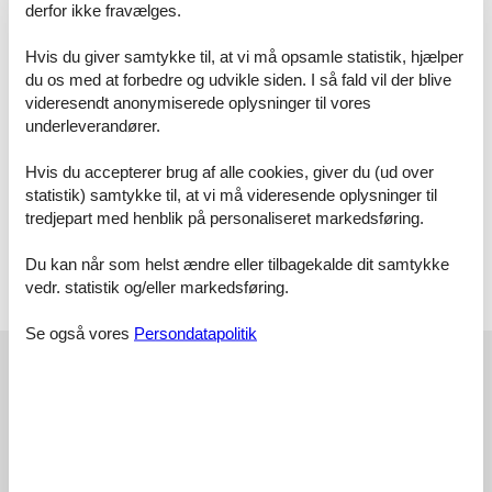
derfor ikke fravælges.
Badeværelse
WC. Varmt og koldt vand, Bruser
Hvis du giver samtykke til, at vi må opsamle statistik, hjælper
Badeværelse
du os med at forbedre og udvikle siden. I så fald vil der blive
WC. Varmt og koldt vand, Bruser
videresendt anonymiserede oplysninger til vores
underleverandører.
Vinterhave, 5 m²
Terrasse, 65 m²
Hvis du accepterer brug af alle cookies, giver du (ud over
Åben terrasse
statistik) samtykke til, at vi må videresende oplysninger til
tredjepart med henblik på personaliseret markedsføring.
Terrasse
Overdækket terrasse
Du kan når som helst ændre eller tilbagekalde dit samtykke
vedr. statistik og/eller markedsføring.
Licens nr.: VT-455908-A
Se også vores
Persondatapolitik
Eksterne anmeldelser
Vores gæsteanmeldelser
Eksterne anmeldelser
5,0