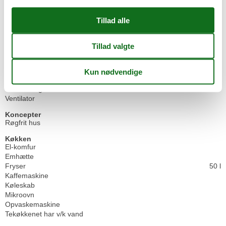
Afstand til alt. vand/badning
1,2 km
Afstand til fiskemulighed
5 km
Afstand til indkøb
1 km
Golfbane
1,6 km
Nærmeste beboelse
5 m
Nærmeste by
100 m
Nærmeste restaurant
850 m
Indendørs
Klimaanlæg
2
Ventilator
Koncepter
Røgfrit hus
Køkken
El-komfur
Emhætte
Fryser
50 l
Kaffemaskine
Køleskab
Mikroovn
Opvaskemaskine
Tekøkkenet har v/k vand