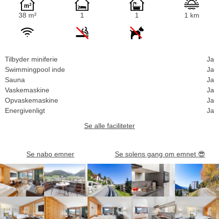
38 m²
1
1
1 km
Tilbyder miniferie
Ja
Swimmingpool inde
Ja
Sauna
Ja
Vaskemaskine
Ja
Opvaskemaskine
Ja
Energivenligt
Ja
Se alle faciliteter
Se nabo emner
Se solens gang om emnet
😎