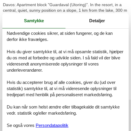
Davos: Apartment block "Guardaval (Utoring)". In the resort, in a
central, quiet, sunny position on a slope, 1 km from the lake, 300 m
from the skiing area. For shared use: indoor pool. In the house:
Samtykke
Detaljer
reception, lounge with TV, WiFi, sauna (extra). Playroom, lift,
storage room for skis, central heating system, washing machine
(for shared use). Bread roll service and beverage service. Narrow
Nødvendige cookies sikrer, at siden fungerer, og de kan
motor access to the house. Roofed, parking (limited number of
derfor ikke fravælges.
spaces, extra), communal covered parking (extra). Shop 300 m,
restaurant 300 m, bus stop, railway station "Davos Dorf" 400 m,
Hvis du giver samtykke til, at vi må opsamle statistik, hjælper
indoor swimming pool 1 km, bathing lake 1 km. Mountain railway,
du os med at forbedre og udvikle siden. I så fald vil der blive
skisport facilities, slopes, ski school, sled run 1.5 km, cross country
videresendt anonymiserede oplysninger til vores
ski track, ice rink 300 m. Well-known ski regions can easily be
underleverandører.
reached: Parsenn 300 m, Jakobshorn 1.5 km. The building is
located upstream of the resort of Parsenn mountain and offers
Hvis du accepterer brug af alle cookies, giver du (ud over
beautiful view. Parking + garage (reservation on arrival).
statistik) samtykke til, at vi må videresende oplysninger til
Licens nr.: 11243
tredjepart med henblik på personaliseret markedsføring.
Eksterne anmeldelser
Du kan når som helst ændre eller tilbagekalde dit samtykke
vedr. statistik og/eller markedsføring.
Vores gæsteanmeldelser
Eksterne anmeldelser
Se også vores
Persondatapolitik