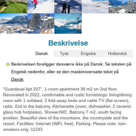
Beskrivelse
Dansk
Tysk
Engelsk
Hollandsk
Beskrivelsen foreligger desværre ikke på Dansk. Se teksten på
Engelsk nedenfor, eller se den maskinoversatte tekst på
Dansk
.
"Guardaval Apt 207", 1-room apartment 38 m2 on 2nd floor.
Renovated in 2022, comfortable and rustic furnishings: living/dining
room with 1 sofabed, 2 fold-away beds and cable TV (flat screen),
radio. Exit to the balcony. Kitchenette (oven, dishwasher, 2 ceramic
glass hob hotplates). Shower/WC. Balcony 7 m2, south facing
position. Beautiful view of the mountains, the countryside and the
resort. Facilities: Internet (WiFi, free). Parking. Please note: non-
smokers only. 11243