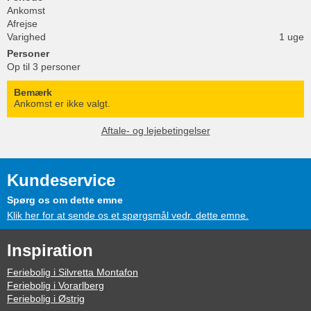
Ankomst
Afrejse
Varighed
1 uge
Personer
Op til 3 personer
Bemærk
Ankomst er ikke valgt.
Aftale- og lejebetingelser
Kundeservice
Spørg os om dette emne
Klik her for at sende os et spørgsmål vedr. dette emne.
Inspiration
Feriebolig i Silvretta Montafon
Feriebolig i Vorarlberg
Feriebolig i Østrig