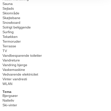
Sauna
Sejlads
Skiområde
Skøjtebane
Snowboard
Solrigt beliggende
Surfing
Tekøkken
Termoruder
Terrasse
TV
Vandbesparende toiletter
Vandreture
Vandring bjerge
Vaskemaskine
Vedvarende elektricitet
Vinter vandresti
WLAN
Tema
Bjergsøer
Natteliv
Ski-vinter