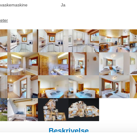
vaskemaskine
Ja
teter
Beskrivelse