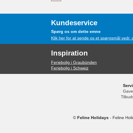
Kundeservice
Spørg os om dette emne
Klik her for at sende os et spørgsmål vedr.
Inspiration
Feriebolig i Graubünden
Feriebolig i Schweiz
Serv
Gave
Tilbud
©
Feline Holidays
-
Feline Hol