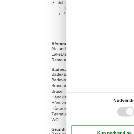
Schlafzimmer, 2 Personen
Kleiderschrank
2 x Einzelbett (Offenes Fußteil)
Afstand
Afstand indkøb
LakeDistance
Restaurant afstand
Badeværelse
Badekar
Badeværelse vindue
Bruseantal
Bruser
Håndklæder
Nødvendi
Håndvask
Hårtørrer
Tørretumbler
WC
Grundlæggende