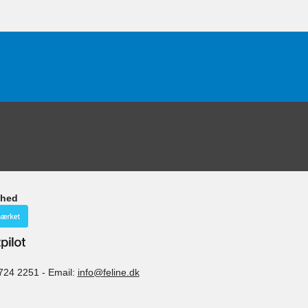
ghed
724 2251
-
Email:
info@feline.dk