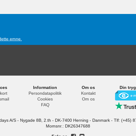
 dette emne.
ices
Information
Om os
Din try
kort
Persondatapolitik
Kontakt
smail
Cookies
Om os
FAQ
idays A/S
-
Nygade 8B, 2.th -
DK-7400
Herning
-
Danmark -
Tlf:
(+45) 8
Momsnr.: DK26347688