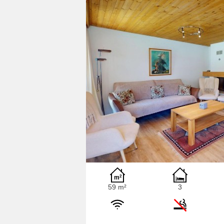
59 m²
3