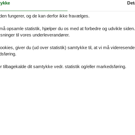
ykke
Det
på Dansk. Se teksten på Tysk nedenfor, eller se den maskinoversatte t
den fungerer, og de kan derfor ikke fravælges.
rgblick & Garage für 6 Gäste
 må opsamle statistik, hjælper du os med at forbedre og udvikle siden. I
ninger til vores underleverandører.
ohn-/ Esszimmer, Essecke, TV, Internet und Balkon. Geschlossene K
nem Badezimmer (WC, Badewanne, Doppellavabo). Ein zweites Doppelz
lätze in der Garage. Haustiere sind nicht erlaubt.
ookies, giver du (ud over statistik) samtykke til, at vi må videresende
dsføring.
im Erdgeschoss, 99 m². Wohn-/ Esszimmer, Essecke, TV, Internet
lzimmer, eines davon mit eigenem Badezimmer (WC, Badewanne, Doppe
 tilbagekalde dit samtykke vedr. statistik og/eller markedsføring.
/WC/Lavabo. Zwei Parkplätze in der Garage. Haustiere sind nicht e
und liegt an sonniger, ruhiger Lage. In 5 Minuten sind Sie zu Fuss mit
stelle sind in der Nähe.