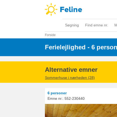
Søgning
Find emne nr.
M
Forside
Ferielejlighed - 6 perso
Alternative emner
Sommerhuse i nærheden (28)
6 personer
Emne nr.:
552-230440