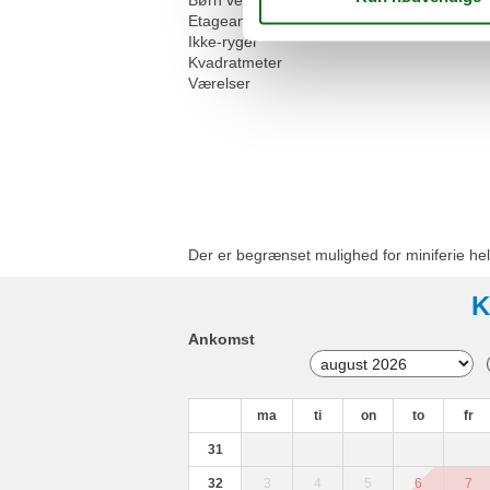
Børn velkomne
Etageantal
Ikke-ryger
Kvadratmeter
Værelser
Der er begrænset mulighed for miniferie hel
K
Ankomst
ma
ti
on
to
fr
31
32
3
4
5
6
7