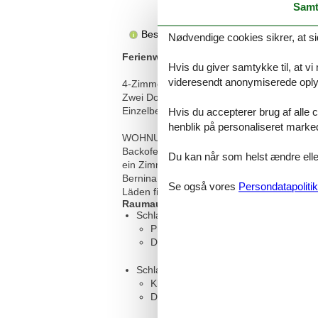
Samt
Beskrivelsen foreligger desværre ikke 
Nødvendige cookies sikrer, at si
Ferienwohnung in Bever mit Terrasse, Be
Hvis du giver samtykke til, at vi
videresendt anonymiserede oplys
4-Zimmerwohnung im Erdgeschoss, 99 m². W
Zwei Doppelzimmer, eines davon mit eige
Einzelbetten. Dusche/WC/Lavabo. Zwei Parkp
Hvis du accepterer brug af alle c
henblik på personaliseret marke
WOHNUNGSBESCHREIBUNG 4-Zimmerwohnung 
Backofen und Geschirrspüler. Zwei Doppe
Du kan når som helst ændre eller
ein Zimmer mit zwei Einzelbetten. Dusche
Bernina ist im Engadinerstil gebaut worden 
Se også vores
Persondatapolitik
Läden finden. Der Bahnhof und die Bushalte
Raumaufteilung
Schlafzimmer, 2 Personen
Privates Badezimmer, Kleiderschrank
Doppelbett
Schlafzimmer, 2 Personen
Kleiderschrank
Doppelbett (Offenes Fußteil)