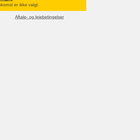
komst er ikke valgt.
Aftale- og lejebetingelser