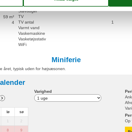
Terras
Stue
1
Støvsuger
TV
59 m²
TV antal
1
4
Varmt vand
Vaskemaskine
Vasketøjsstativ
WiFi
Miniferie
e året, typisk uden for højsæsonen.
alender
Varighed
Per
Ank
Afr
Var
lø
sø
Per
Op 
1
2
8
9
B