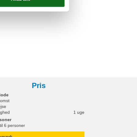
se
Pris
iode
omst
ejse
ighed
1 uge
soner
til 6 personer
emærk